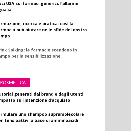
azi USA sui farmaci generici: l’allarme
gualia
rmazione, ricerca e pratica: così la
armacia può aiutare nelle sfide del nostro
empo
rink Spiking: le farmacie scendono in
ampo per la sensibilizzazione
KOSMETICA
utorial generati dal brand e dagli utenti:
’impatto sull’intenzione d’acquisto
ormulare uno shampoo supramolecolare
on tensioattivi a base di amminoacidi