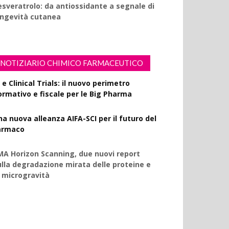
esveratrolo: da antiossidante a segnale di
ongevità cutanea
NOTIZIARIO CHIMICO FARMACEUTICO
 e Clinical Trials: il nuovo perimetro
ormativo e fiscale per le Big Pharma
na nuova alleanza AIFA-SCI per il futuro del
armaco
MA Horizon Scanning, due nuovi report
ulla degradazione mirata delle proteine e
a microgravità