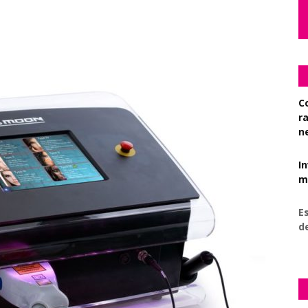
C
r
n
I
mi
Es
d