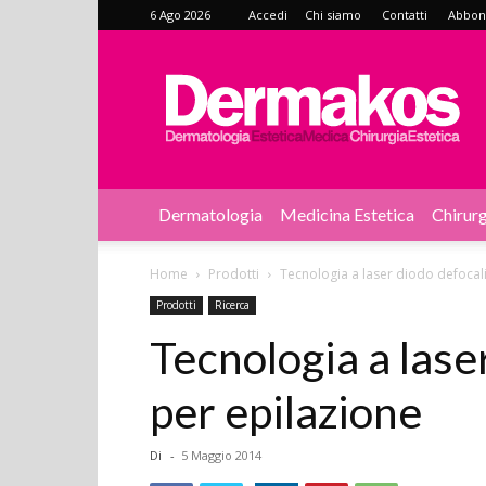
6 Ago 2026
Accedi
Chi siamo
Contatti
Abbonat
Dermakos
Dermatologia
Medicina Estetica
Chirurg
Home
Prodotti
Tecnologia a laser diodo defocal
Prodotti
Ricerca
Tecnologia a lase
per epilazione
Di
-
5 Maggio 2014