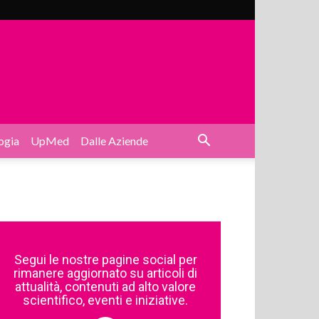
ogia
UpMed
Dalle Aziende
Segui le nostre pagine social per
rimanere aggiornato su articoli di
attualità, contenuti ad alto valore
scientifico, eventi e iniziative.