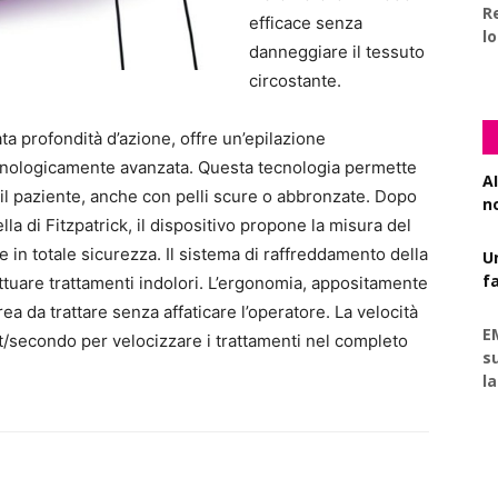
R
efficace senza
l
danneggiare il tessuto
circostante.
ta profondità d’azione, offre un’epilazione
nologicamente avanzata. Questa tecnologia permette
AI
r il paziente, anche con pelli scure o abbronzate. Dopo
n
ella di Fitzpatrick, il dispositivo propone la misura del
 e in totale sicurezza. Il sistema di raffreddamento della
U
f
ttuare trattamenti indolori. L’ergonomia, appositamente
rea da trattare senza affaticare l’operatore. La velocità
E
/secondo per velocizzare i trattamenti nel completo
s
l