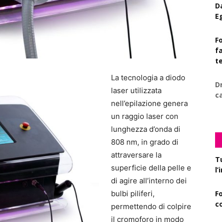
D
E
Fo
f
t
La tecnologia a diodo
D
laser utilizzata
c
nell’epilazione genera
un raggio laser con
lunghezza d’onda di
808 nm, in grado di
attraversare la
T
superficie della pelle e
l
di agire all’interno dei
bulbi piliferi,
F
c
permettendo di colpire
il cromoforo in modo