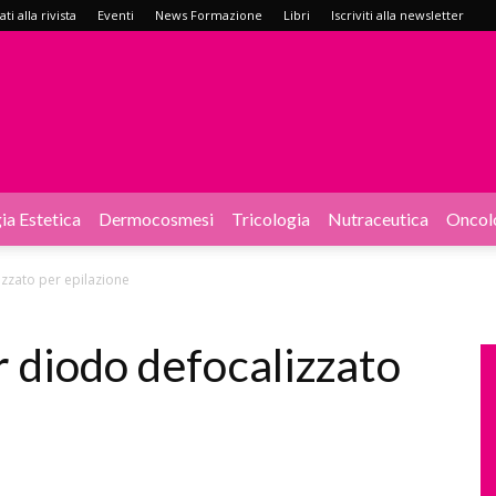
i alla rivista
Eventi
News Formazione
Libri
Iscriviti alla newsletter
ia Estetica
Dermocosmesi
Tricologia
Nutraceutica
Oncol
izzato per epilazione
r diodo defocalizzato