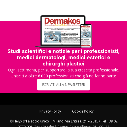
Studi scientifici e notizie per i professionisti,
medici dermatologi, medici estetici e
chirurghi plastici
Ogni settimana, per supportare la tua crescita professionale.
Unisciti a oltre 6.000 professionisti che già ne fanno parte
ISCRIVITI ALLA NEWSLETTER
Privacy Policy
Cookie Policy
© Helyx srl a socio unico | Milano: Via Eritrea, 21 – 20157 Tel +39 02
2772 991 (Sede legale) | Roma: Viale dell'Arte, 25 - 00144