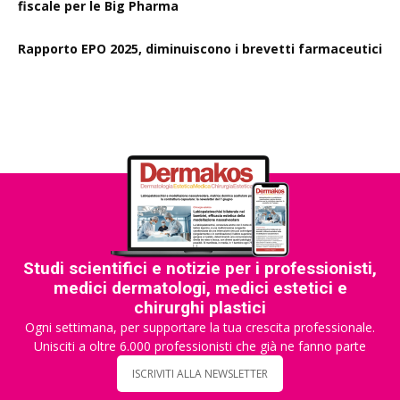
fiscale per le Big Pharma
Rapporto EPO 2025, diminuiscono i brevetti farmaceutici
Studi scientifici e notizie per i professionisti,
medici dermatologi, medici estetici e
chirurghi plastici
Ogni settimana, per supportare la tua crescita professionale.
Unisciti a oltre 6.000 professionisti che già ne fanno parte
ISCRIVITI ALLA NEWSLETTER