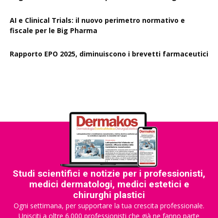
AI e Clinical Trials: il nuovo perimetro normativo e
fiscale per le Big Pharma
Rapporto EPO 2025, diminuiscono i brevetti farmaceutici
Studi scientifici e notizie per i professionisti,
medici dermatologi, medici estetici e
chirurghi plastici
Ogni settimana, per supportare la tua crescita professionale.
Unisciti a oltre 6.000 professionisti che già ne fanno parte