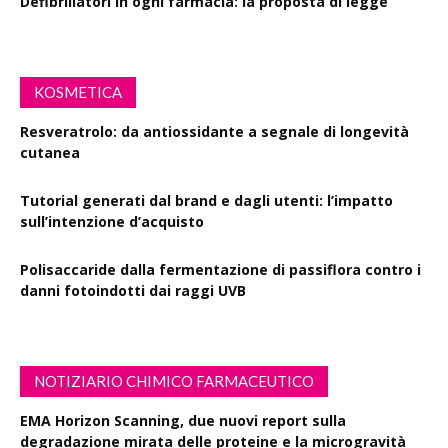
Defibrillatori in ogni farmacia: la proposta di legge
KOSMETICA
Resveratrolo: da antiossidante a segnale di longevità
cutanea
Tutorial generati dal brand e dagli utenti: l’impatto
sull’intenzione d’acquisto
Polisaccaride dalla fermentazione di passiflora contro i
danni fotoindotti dai raggi UVB
NOTIZIARIO CHIMICO FARMACEUTICO
EMA Horizon Scanning, due nuovi report sulla
degradazione mirata delle proteine e la microgravità