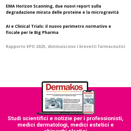
EMA Horizon Scanning, due nuovi report sulla
degradazione mirata delle proteine e la microgravità
AI e Clinical Trials: il nuovo perimetro normativo e
fiscale per le Big Pharma
Rapporto EPO 2025, diminuiscono i brevetti farmaceutici
Studi scientifici e notizie per i professionisti,
medici dermatologi, medici estetici e