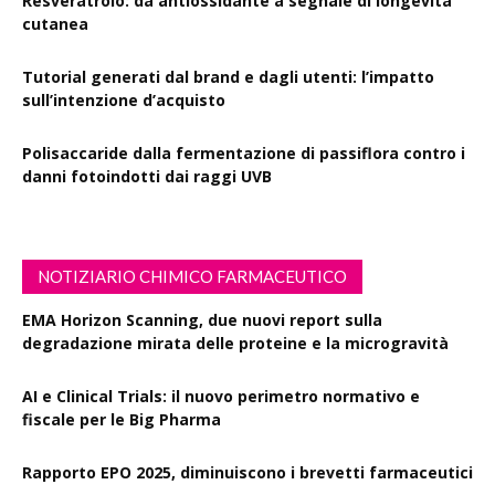
Resveratrolo: da antiossidante a segnale di longevità
cutanea
Tutorial generati dal brand e dagli utenti: l’impatto
sull’intenzione d’acquisto
Polisaccaride dalla fermentazione di passiflora contro i
danni fotoindotti dai raggi UVB
NOTIZIARIO CHIMICO FARMACEUTICO
EMA Horizon Scanning, due nuovi report sulla
degradazione mirata delle proteine e la microgravità
AI e Clinical Trials: il nuovo perimetro normativo e
fiscale per le Big Pharma
Rapporto EPO 2025, diminuiscono i brevetti farmaceutici