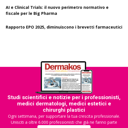
AI e Clinical Trials: il nuovo perimetro normativo e
fiscale per le Big Pharma
Rapporto EPO 2025, diminuiscono i brevetti farmaceutici
Studi scientifici e notizie per i professionisti,
medici dermatologi, medici estetici e
chirurghi plastici
Ogni settimana, per supportare la tua crescita professionale.
Unisciti a oltre 6.000 professionisti che già ne fanno parte