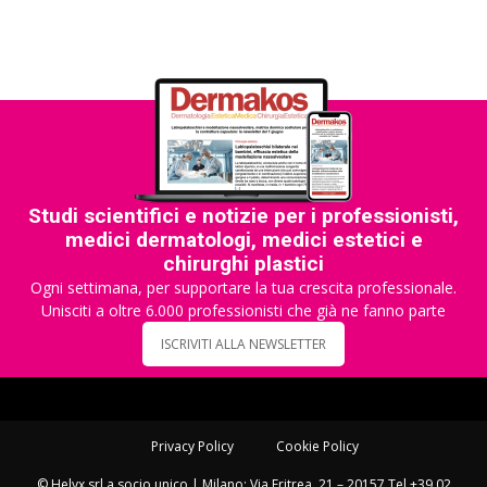
Studi scientifici e notizie per i professionisti,
medici dermatologi, medici estetici e
chirurghi plastici
Ogni settimana, per supportare la tua crescita professionale.
Unisciti a oltre 6.000 professionisti che già ne fanno parte
ISCRIVITI ALLA NEWSLETTER
Privacy Policy
Cookie Policy
© Helyx srl a socio unico | Milano: Via Eritrea, 21 – 20157 Tel +39 02