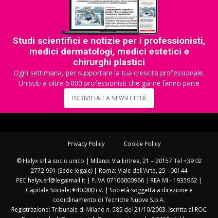
Studi scientifici e notizie per i professionisti,
medici dermatologi, medici estetici e
chirurghi plastici
Ogni settimana, per supportare la tua crescita professionale.
Unisciti a oltre 6.000 professionisti che già ne fanno parte
ISCRIVITI ALLA NEWSLETTER
Privacy Policy
Cookie Policy
© Helyx srl a socio unico | Milano: Via Eritrea, 21 – 20157 Tel +39 02
2772 991 (Sede legale) | Roma: Viale dell'Arte, 25 - 00144
PEC helyx.srl@legalmail.it | P.IVA 07106000966 | REA MI - 1935962 |
Capitale Sociale: €40.000 i.v. | Società soggetta a direzione e
coordinamento di Tecniche Nuove S.p.A.
Registrazione: Tribunale di Milano n. 585 del 21/10/2003. Iscritta al ROC