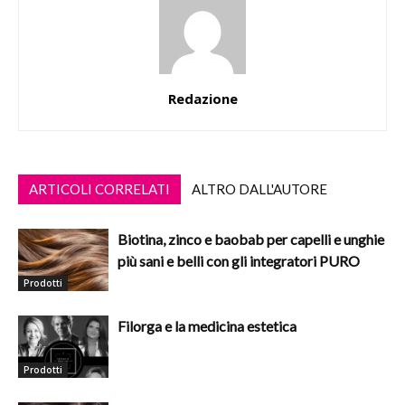
Redazione
ARTICOLI CORRELATI
ALTRO DALL'AUTORE
Biotina, zinco e baobab per capelli e unghie
più sani e belli con gli integratori PURO
Prodotti
Filorga e la medicina estetica
Prodotti