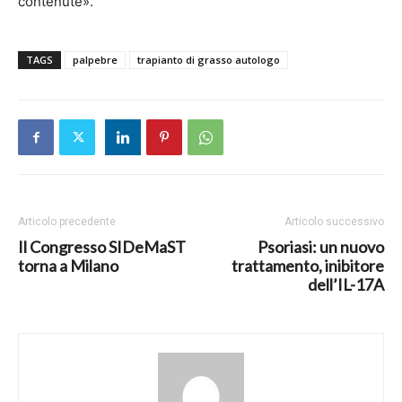
contenute».
TAGS
palpebre
trapianto di grasso autologo
Articolo precedente
Articolo successivo
Il Congresso SIDeMaST
Psoriasi: un nuovo
torna a Milano
trattamento, inibitore
dell’IL-17A