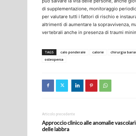
può salvare la vita delle persone, anche gi
di supplementazione, monitoraggio periodic
per valutare tutti i fattori di rischio e inst
altrimenti di aumentare la sopravvivenza, ma
vertebrali anche in presenza di traumi minim
TAGS
calo ponderale
calorie
chirurgia baria
osteopenia
Articolo precedente
Approccio clinico alle anomalie vascolari
delle labbra