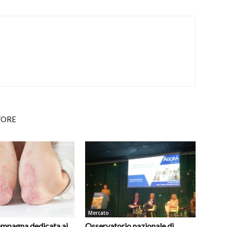
TORE
Mercato
campagna dedicata ai
Osservatorio nazionale di