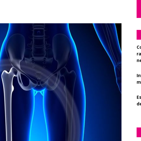
C
r
n
I
mi
Es
d