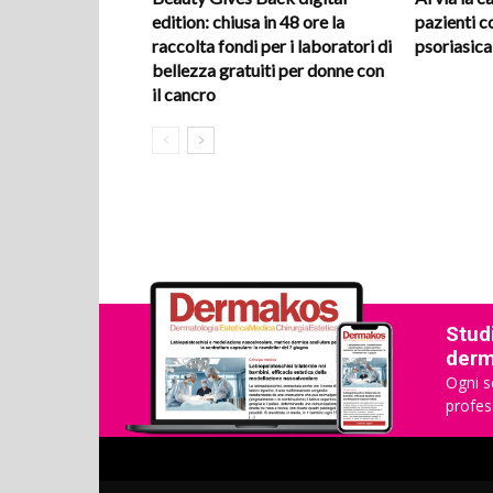
edition: chiusa in 48 ore la
pazienti co
raccolta fondi per i laboratori di
psoriasica
bellezza gratuiti per donne con
il cancro
Studi
derma
Ogni s
profes