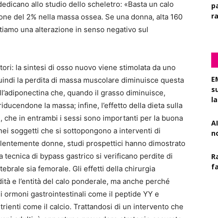
 dedicano allo studio dello scheletro: «Basta un calo
pa
r
one del 2% nella massa ossea. Se una donna, alta 160
notiamo una alterazione in senso negativo sul
tori: la sintesi di osso nuovo viene stimolata da uno
E
uindi la perdita di massa muscolare diminuisce questa
s
 all’adiponectina che, quando il grasso diminuisce,
l
riducendone la massa; infine, l’effetto della dieta sulla
, che in entrambi i sessi sono importanti per la buona
AI
nei soggetti che si sottopongono a interventi di
n
evalentemente donne, studi prospettici hanno dimostrato
a tecnica di bypass gastrico si verificano perdite di
R
f
ebrale sia femorale. Gli effetti della chirurgia
dità e l’entità del calo ponderale, ma anche perché
i ormoni gastrointestinali come il peptide YY e
ienti come il calcio. Trattandosi di un intervento che