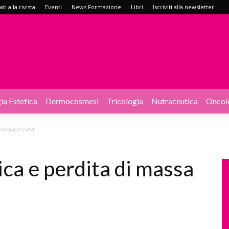
i alla rivista
Eventi
News Formazione
Libri
Iscriviti alla newsletter
ia Estetica
Dermocosmesi
Tricologia
Nutraceutica
Oncol
 massa ossea
ica e perdita di massa