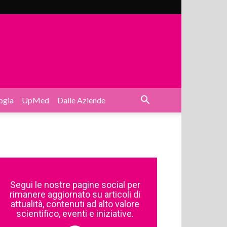
ogia
UpMed
Dalle Aziende
Segui le nostre pagine social per
rimanere aggiornato su articoli di
attualità, contenuti ad alto valore
scientifico, eventi e iniziative.