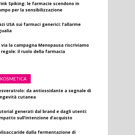
rink Spiking: le farmacie scendono in
ampo per la sensibilizzazione
azi USA sui farmaci generici: l’allarme
gualia
l via la campagna Menopausa riscriviamo
 regole: il ruolo della farmacia
KOSMETICA
esveratrolo: da antiossidante a segnale di
ongevità cutanea
utorial generati dal brand e dagli utenti:
’impatto sull’intenzione d’acquisto
olisaccaride dalla fermentazione di