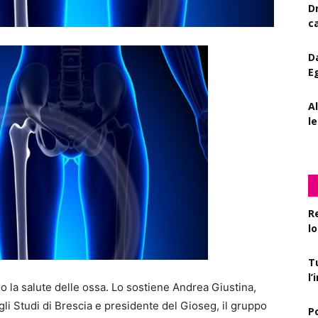
D
c
D
E
A
le
R
l
T
l
o la salute delle ossa. Lo sostiene Andrea Giustina,
gli Studi di Brescia e presidente del Gioseg, il gruppo
P