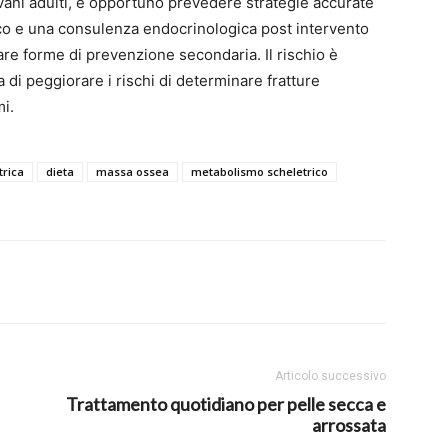
ovani adulti, è opportuno prevedere strategie accurate
o e una consulenza endocrinologica post intervento
aurare forme di prevenzione secondaria. Il rischio è
 di peggiorare i rischi di determinare fratture
i.
trica
dieta
massa ossea
metabolismo scheletrico
Articolo successivo
Trattamento quotidiano per pelle secca e
arrossata