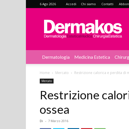
6 Ago 2026
Accedi
Chi siamo
Contatti
Abbonat
Dermakos
Dermatologia
Medicina Estetica
Chirurg
Home
Mercato
Restrizione calorica e perdita di
Mercato
Restrizione calor
ossea
Di
-
7 Marzo 2016