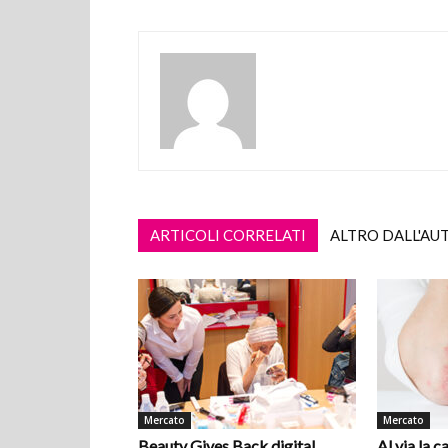
ARTICOLI CORRELATI
ALTRO DALL'AU
Mercato
Mercato
Beauty Gives Back digital
Al via la 