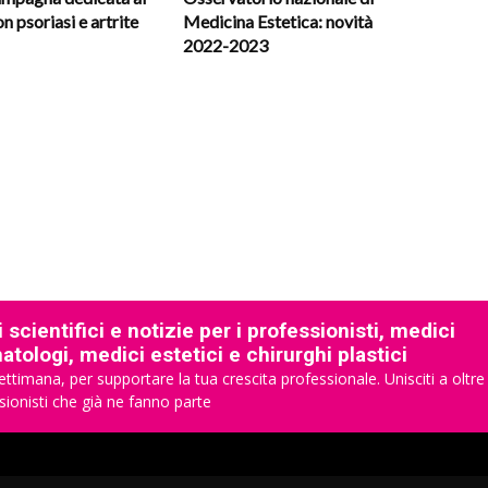
n psoriasi e artrite
Medicina Estetica: novità
2022-2023
 scientifici e notizie per i professionisti, medici
tologi, medici estetici e chirurghi plastici
ettimana, per supportare la tua crescita professionale. Unisciti a oltre
sionisti che già ne fanno parte