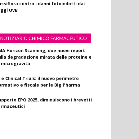
ssiflora contro i danni fotoindotti dai
aggi UVB
NOTIZIARIO CHIMICO FARMACEUTICO
MA Horizon Scanning, due nuovi report
ulla degradazione mirata delle proteine e
a microgravità
 e Clinical Trials: il nuovo perimetro
ormativo e fiscale per le Big Pharma
apporto EPO 2025, diminuiscono i brevetti
armaceutici