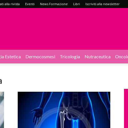
i alla rivista
Eventi
News Formazione
Libri
Iscriviti alla newsletter
ia Estetica
Dermocosmesi
Tricologia
Nutraceutica
Oncol
a