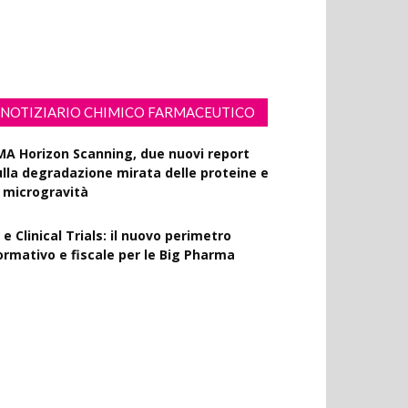
ssiflora contro i danni fotoindotti dai
aggi UVB
NOTIZIARIO CHIMICO FARMACEUTICO
MA Horizon Scanning, due nuovi report
ulla degradazione mirata delle proteine e
a microgravità
 e Clinical Trials: il nuovo perimetro
ormativo e fiscale per le Big Pharma
apporto EPO 2025, diminuiscono i brevetti
armaceutici