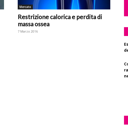
Mercato
Restrizione calorica e perdita di
massa ossea
7 Marzo 2016
Es
d
C
r
n
S
su