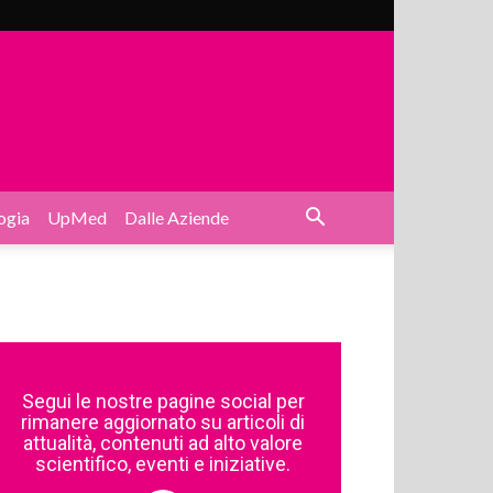
ogia
UpMed
Dalle Aziende
Segui le nostre pagine social per
rimanere aggiornato su articoli di
attualità, contenuti ad alto valore
scientifico, eventi e iniziative.