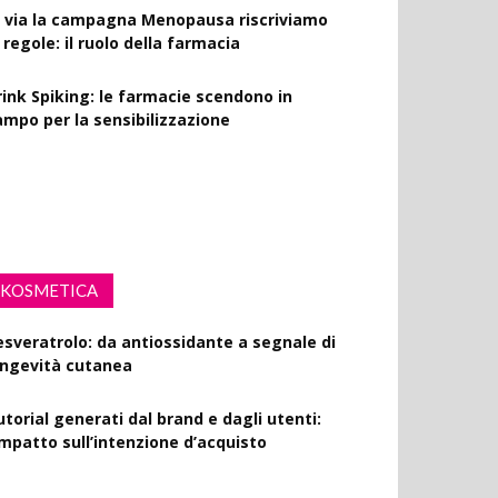
l via la campagna Menopausa riscriviamo
 regole: il ruolo della farmacia
rink Spiking: le farmacie scendono in
ampo per la sensibilizzazione
fibrillatori in ogni farmacia: la proposta di
egge
KOSMETICA
esveratrolo: da antiossidante a segnale di
ongevità cutanea
utorial generati dal brand e dagli utenti:
’impatto sull’intenzione d’acquisto
olisaccaride dalla fermentazione di