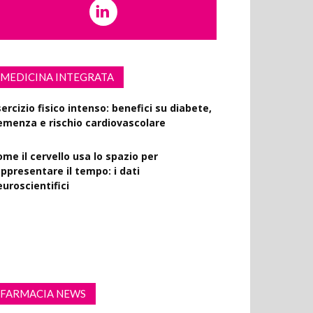
MEDICINA INTEGRATA
ercizio fisico intenso: benefici su diabete,
emenza e rischio cardiovascolare
ome il cervello usa lo spazio per
appresentare il tempo: i dati
euroscientifici
uccinato e digiuno intermittente: vantaggi
 obesità e disturbi cerebrali
FARMACIA NEWS