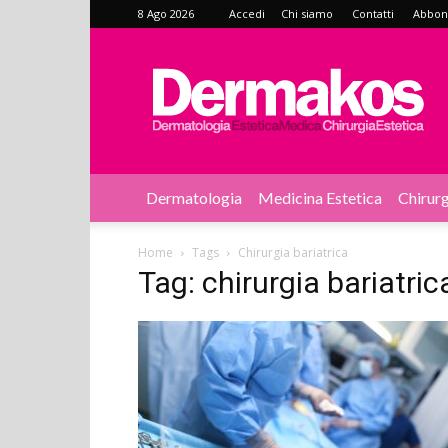
8 Ago 2026
Accedi
Chi siamo
Contatti
Abbonat
Dermakos
Dermatologia
Medicina Estetica
Chirurg
Home
Tags
Chirurgia bariatrica
Tag: chirurgia bariatric