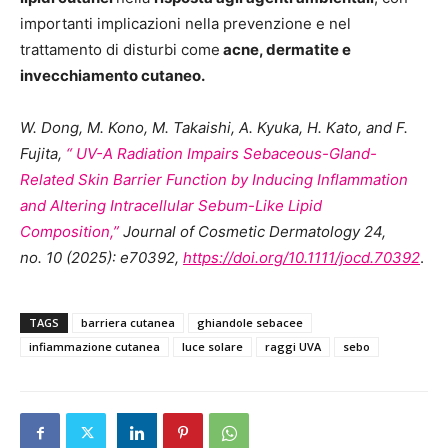
importanti implicazioni nella prevenzione e nel
trattamento di disturbi come
acne, dermatite e
invecchiamento cutaneo.
W. Dong, M. Kono, M. Takaishi, A. Kyuka, H. Kato, and F.
Fujita,
“ UV-A Radiation Impairs Sebaceous-Gland-
Related Skin Barrier Function by Inducing Inflammation
and Altering Intracellular Sebum-Like Lipid
Composition,”
Journal of Cosmetic Dermatology 24,
no. 10 (2025): e70392,
https://doi.org/10.1111/jocd.70392
.
TAGS
barriera cutanea
ghiandole sebacee
infiammazione cutanea
luce solare
raggi UVA
sebo