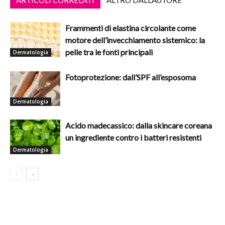
ARTICOLI CORRELATI
ALTRO DALL'AUTORE
Frammenti di elastina circolante come
motore dell’invecchiamento sistemico: la
pelle tra le fonti principali
Dermatologia
Fotoprotezione: dall’SPF all’esposoma
Dermatologia
Acido madecassico: dalla skincare coreana
un ingrediente contro i batteri resistenti
Dermatologia