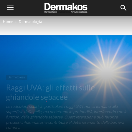
Home
Dermatologia
Dermatologia
Raggi UVA: gli effetti sulle
ghiandole sebacee
Le radiazioni solari, in particolare i raggi UVA, non si fermano alla
superficie della pelle, ma penetrano in profondità, interferendo con le
funzioni delle ghiandole sebacee. Quest'interazione può favorire
processi infiammatori e contribuire al deterioramento della barriera
cutanea