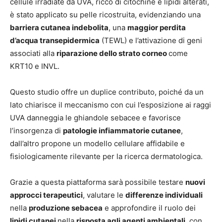
cellule irradiate da UVA, ricco di citochine e lipidi alterati,
è stato applicato su pelle ricostruita, evidenziando una
barriera cutanea indebolita
, una
maggior perdita
d’acqua transepidermica
(TEWL) e l’attivazione di geni
associati alla
riparazione dello strato corneo
come
KRT10 e INVL.
Questo studio offre un duplice contributo, poiché da un
lato chiarisce il
meccanismo con cui l’esposizione ai raggi
UVA danneggia le ghiandole sebacee
e favorisce
l’insorgenza di
patologie infiammatorie cutanee
,
dall’altro propone un
modello cellulare affidabile e
fisiologicamente rilevante
per la ricerca dermatologica.
Grazie a questa piattaforma sarà possibile testare
nuovi
approcci terapeutici
, valutare le
differenze individuali
nella
produzione sebacea
e approfondire il ruolo dei
lipidi cutanei
nella
risposta agli agenti ambientali
, con