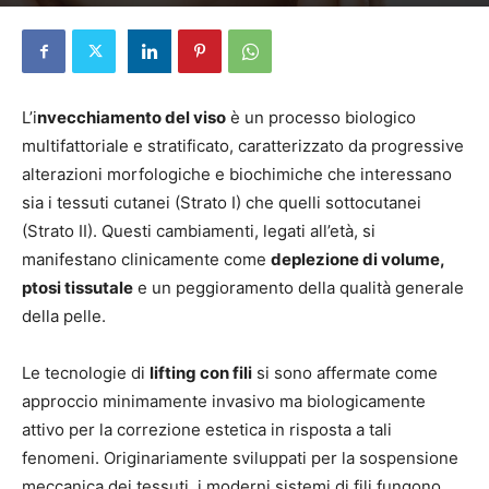
Di
Elena Pascucci
-
24 Dicembre 2025
L’i
nvecchiamento del viso
è un processo biologico
multifattoriale e stratificato, caratterizzato da progressive
alterazioni morfologiche e biochimiche che interessano
sia i tessuti cutanei (Strato I) che quelli sottocutanei
(Strato II). Questi cambiamenti, legati all’età, si
manifestano clinicamente come
deplezione di volume,
ptosi tissutale
e un peggioramento della qualità generale
della pelle.
Le tecnologie di
lifting con fili
si sono affermate come
approccio minimamente invasivo ma biologicamente
attivo per la correzione estetica in risposta a tali
fenomeni. Originariamente sviluppati per la sospensione
meccanica dei tessuti, i moderni sistemi di fili fungono