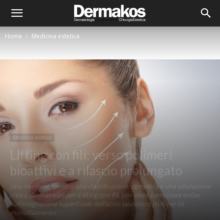
Home
Medicina estetica
Medicina estetica
Lifting con fili: verso polimeri
bioattivi e a rilascio prolungato
Una revisione fornisce una classificazione completa e una valutazione
critica dei materiali per il lifting con fili, ponendo particolare enfasi
sull’integrazione superficiale dell’acido ialuronico (HA) nei fili
monofilamento