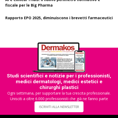
fiscale per le Big Pharma
Rapporto EPO 2025, diminuiscono i brevetti farmaceutici
Studi scientifici e notizie per i professionisti,
medici dermatologi, medici estetici e
chirurghi plastici
Ogni settimana, per supportare la tua crescita professionale.
Unisciti a oltre 6.000 professionisti che già ne fanno parte
ISCRIVITI ALLA NEWSLETTER