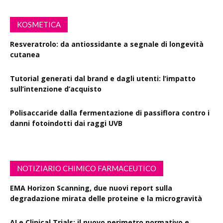
KOSMETICA
Resveratrolo: da antiossidante a segnale di longevità
cutanea
Tutorial generati dal brand e dagli utenti: l’impatto
sull’intenzione d’acquisto
Polisaccaride dalla fermentazione di passiflora contro i
danni fotoindotti dai raggi UVB
NOTIZIARIO CHIMICO FARMACEUTICO
EMA Horizon Scanning, due nuovi report sulla
degradazione mirata delle proteine e la microgravità
AI e Clinical Trials: il nuovo perimetro normativo e