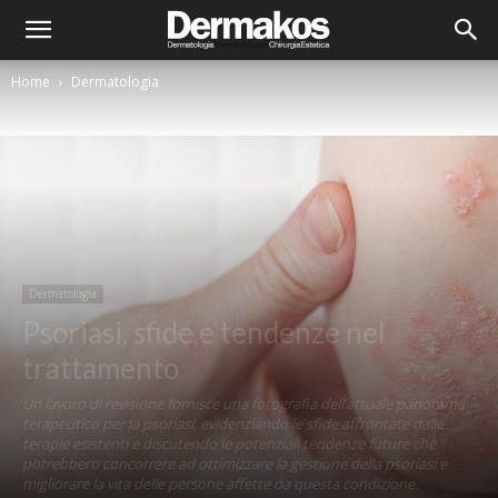
Home
Dermatologia
Dermatologia
Psoriasi, sfide e tendenze nel
trattamento
Un lavoro di revisione fornisce una fotografia dell’attuale panorama
terapeutico per la psoriasi, evidenziando le sfide affrontate dalle
terapie esistenti e discutendo le potenziali tendenze future che
potrebbero concorrere ad ottimizzare la gestione della psoriasi e
migliorare la vita delle persone affette da questa condizione.