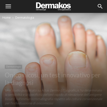
Home
Dermatologia
Dermatologia
Onicomicosi, un test innovativo per
la diagnosi
Uno studio pubblicato su Actas Dermo-Sifiliograficas ha determinato
la sensibilità e la specificità del test rapido di rilevazione dell'antigene
basato sull’immunocromatografia rispetto alla coltura convenzionale
per l’individuazione di onicomicosi