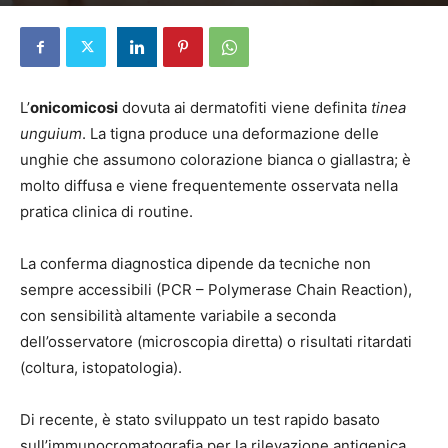
Di
Elena D'Alessandri
-
18 Dicembre 2024
L’
onicomicosi
dovuta ai dermatofiti viene definita
tinea
unguium
. La tigna produce una deformazione delle
unghie che assumono colorazione bianca o giallastra; è
molto diffusa e viene frequentemente osservata nella
pratica clinica di routine.
La conferma diagnostica dipende da tecniche non
sempre accessibili (PCR – Polymerase Chain Reaction),
con sensibilità altamente variabile a seconda
dell’osservatore (microscopia diretta) o risultati ritardati
(coltura, istopatologia).
Di recente, è stato sviluppato un test rapido basato
sull’immunocromatografia per la rilevazione antigenica