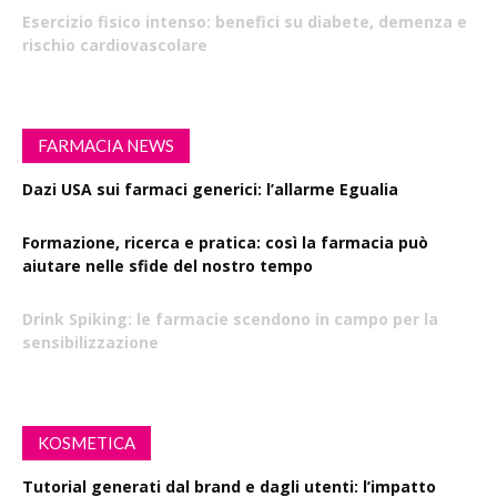
Esercizio fisico intenso: benefici su diabete, demenza e
rischio cardiovascolare
FARMACIA NEWS
Dazi USA sui farmaci generici: l’allarme Egualia
Formazione, ricerca e pratica: così la farmacia può
aiutare nelle sfide del nostro tempo
Drink Spiking: le farmacie scendono in campo per la
sensibilizzazione
KOSMETICA
Tutorial generati dal brand e dagli utenti: l’impatto