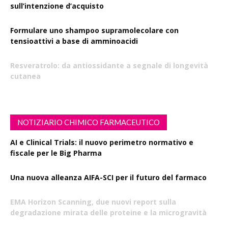
sull’intenzione d’acquisto
Formulare uno shampoo supramolecolare con
tensioattivi a base di amminoacidi
Resveratrolo: da antiossidante a segnale di longevità
cutanea
NOTIZIARIO CHIMICO FARMACEUTICO
AI e Clinical Trials: il nuovo perimetro normativo e
fiscale per le Big Pharma
Una nuova alleanza AIFA-SCI per il futuro del farmaco
EMA Horizon Scanning, due nuovi report sulla
degradazione mirata delle proteine e la microgravità