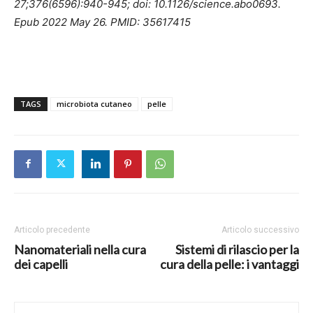
27;376(6596):940-945; doi: 10.1126/science.abo0693.
Epub 2022 May 26. PMID: 35617415
TAGS
microbiota cutaneo
pelle
Articolo precedente
Articolo successivo
Nanomateriali nella cura
Sistemi di rilascio per la
dei capelli
cura della pelle: i vantaggi