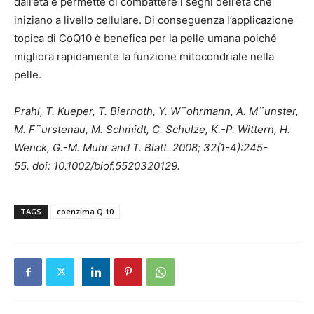
dall’età e permette di combattere i segni dell’età che
iniziano a livello cellulare. Di conseguenza l’applicazione
topica di CoQ10 è benefica per la pelle umana poiché
migliora rapidamente la funzione mitocondriale nella
pelle.
Prahl, T. Kueper, T. Biernoth, Y. W¨ohrmann, A. M¨unster,
M. F¨urstenau, M. Schmidt, C. Schulze, K.-P. Wittern, H.
Wenck, G.-M. Muhr and T. Blatt. 2008; 32(1-4):245-
55. doi: 10.1002/biof.5520320129.
TAGS
coenzima Q 10