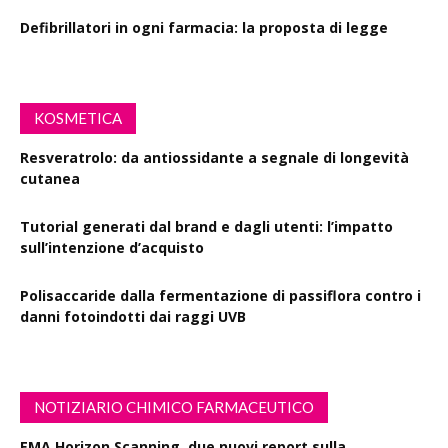
Defibrillatori in ogni farmacia: la proposta di legge
KOSMETICA
Resveratrolo: da antiossidante a segnale di longevità
cutanea
Tutorial generati dal brand e dagli utenti: l’impatto
sull’intenzione d’acquisto
Polisaccaride dalla fermentazione di passiflora contro i
danni fotoindotti dai raggi UVB
NOTIZIARIO CHIMICO FARMACEUTICO
EMA Horizon Scanning, due nuovi report sulla