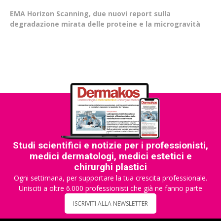
EMA Horizon Scanning, due nuovi report sulla
degradazione mirata delle proteine e la microgravità
Studi scientifici e notizie per i professionisti,
medici dermatologi, medici estetici e
chirurghi plastici
Ogni settimana, per supportare la tua crescita professionale.
Unisciti a oltre 6.000 professionisti che già ne fanno parte
ISCRIVITI ALLA NEWSLETTER