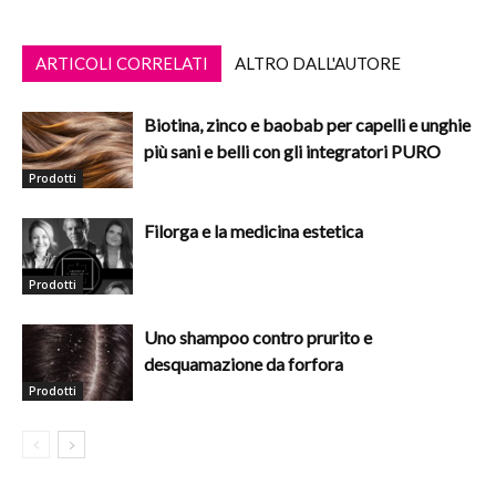
ARTICOLI CORRELATI
ALTRO DALL'AUTORE
Biotina, zinco e baobab per capelli e unghie
più sani e belli con gli integratori PURO
Prodotti
Filorga e la medicina estetica
Prodotti
Uno shampoo contro prurito e
desquamazione da forfora
Prodotti