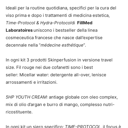
Ideali per la routine quotidiana, specifici per la cura del
viso prima e dopo i trattamenti di medicina estetica,
Time-Protocol & Hydra
-Protocol
di
FillMed
Laboratoires
uniscono i bestseller della linea
cosmeceutica francese che nasce dall’expertise
decennale nella “
médecine esthétique
”.
In ogni kit 3 prodotti Skinperfusion in versione travel
size. Fil rouge nei due cofanetti sono i best
seller: Micellar water: detergente all-over, lenisce
arrossamenti e irritazioni.
5HP YOUTH CREAM:
antiage globale con oleo complex,
mix di olio d’argan e burro di mango, complesso nutri-
ricostituente.
In ogni kit un siero specifico:
TIME-PROTOCOL,
il focus è