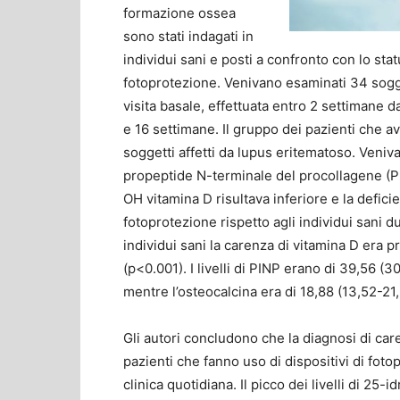
formazione ossea
sono stati indagati in
individui sani e posti a confronto con lo sta
fotoprotezione. Venivano esaminati 34 sogget
visita basale, effettuata entro 2 settimane 
e 16 settimane. Il gruppo dei pazienti che 
soggetti affetti da lupus eritematoso. Venivan
propeptide N-terminale del procollagene (PI
OH vitamina D risultava inferiore e la defic
fotoprotezione rispetto agli individui sani d
individui sani la carenza di vitamina D era 
(p<0.001). I livelli di PINP erano di 39,56 (3
mentre l’osteocalcina era di 18,88 (13,52-21,
Gli autori concludono che la diagnosi di car
pazienti che fanno uso di dispositivi di fot
clinica quotidiana. Il picco dei livelli di 25