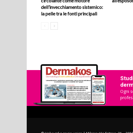
circolante come motore
all’espos
dell’invecchiamento sistemico:
la pelle tra le fonti principali
Studi
derma
Ogni s
profes