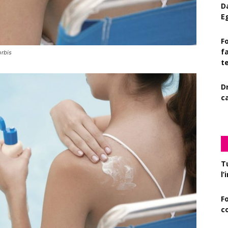
D
E
Fo
f
orbis
t
D
c
T
l
F
c