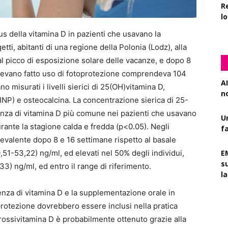
R
l
tus della vitamina D in pazienti che usavano la
ti, abitanti di una regione della Polonia (Lodz), alla
dal picco di esposizione solare delle vacanze, e dopo 8
avevano fatto uso di fotoprotezione comprendeva 104
AI
o misurati i livelli sierici di 25(OH)vitamina D,
n
NP) e osteocalcina. La concentrazione sierica di 25-
ienza di vitamina D più comune nei pazienti che usavano
U
urante la stagione calda e fredda (p<0.05). Negli
f
prevalente dopo 8 e 16 settimane rispetto al basale
0,51-53,22) ng/ml, ed elevati nel 50% degli individui,
E
s
33) ng/ml, ed entro il range di riferimento.
l
enza di vitamina D e la supplementazione orale in
oprotezione dovrebbero essere inclusi nella pratica
-idrossivitamina D è probabilmente ottenuto grazie alla