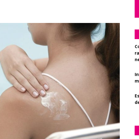
C
r
n
I
mi
Es
d