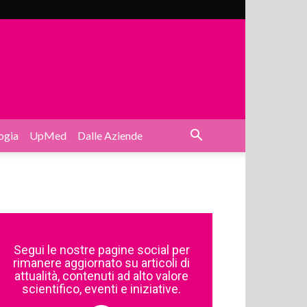
ogia
UpMed
Dalle Aziende
Segui le nostre pagine social per
rimanere aggiornato su articoli di
attualità, contenuti ad alto valore
scientifico, eventi e iniziative.