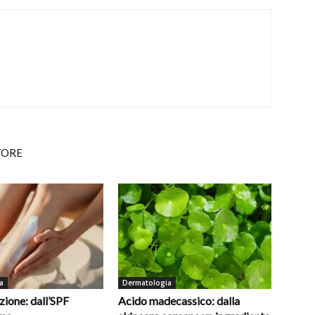
TORE
a
Dermatologia
ione: dall’SPF
Acido madecassico: dalla