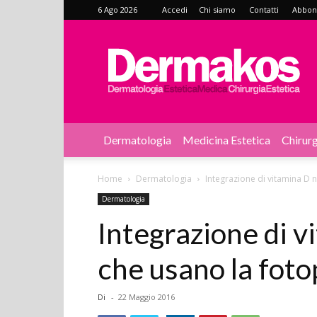
6 Ago 2026
Accedi
Chi siamo
Contatti
Abbonat
Dermakos
Dermatologia
Medicina Estetica
Chirurg
Home
Dermatologia
Integrazione di vitamina D 
Dermatologia
Integrazione di v
che usano la fot
Di
-
22 Maggio 2016