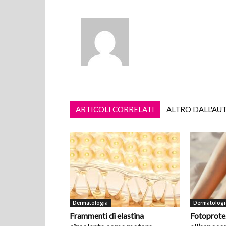
ARTICOLI CORRELATI
ALTRO DALL'AU
Dermatologia
Dermatologi
Frammenti di elastina
Fotoprotez