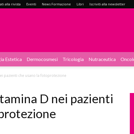
i alla rivista
Eventi
News Formazione
Libri
Iscriviti alla newsletter
ia Estetica
Dermocosmesi
Tricologia
Nutraceutica
Oncol
nei pazienti che usano la fotoprotezione
itamina D nei pazienti
oprotezione