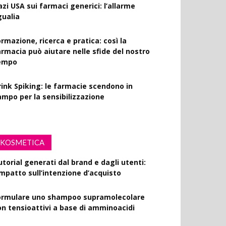
azi USA sui farmaci generici: l’allarme
gualia
rmazione, ricerca e pratica: così la
armacia può aiutare nelle sfide del nostro
empo
rink Spiking: le farmacie scendono in
ampo per la sensibilizzazione
KOSMETICA
utorial generati dal brand e dagli utenti:
’impatto sull’intenzione d’acquisto
ormulare uno shampoo supramolecolare
on tensioattivi a base di amminoacidi