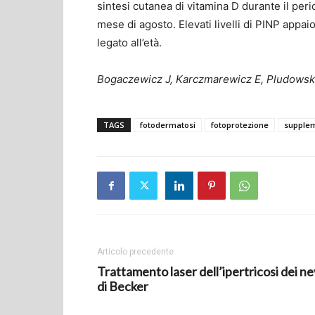
sintesi cutanea di vitamina D durante il per
mese di agosto. Elevati livelli di PINP appa
legato all’età.
Bogaczewicz J, Karczmarewicz E, Pludowski P,
TAGS
fotodermatosi
fotoprotezione
supplem
Articolo precedente
Trattamento laser dell’ipertricosi dei ne
di Becker