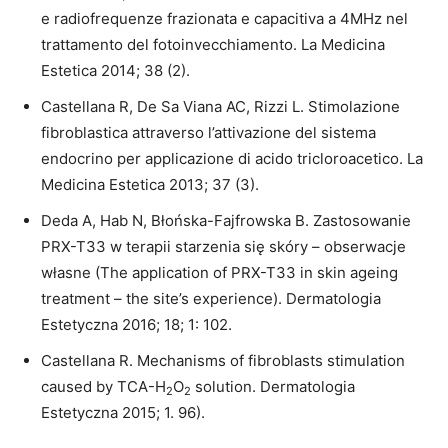
e radiofrequenze frazionata e capacitiva a 4MHz nel
trattamento del fotoinvecchiamento. La Medicina
Estetica 2014; 38 (2).
Castellana R, De Sa Viana AC, Rizzi L. Stimolazione
fibroblastica attraverso l’attivazione del sistema
endocrino per applicazione di acido tricloroacetico. La
Medicina Estetica 2013; 37 (3).
Deda A, Hab N, Błońska-Fajfrowska B. Zastosowanie
PRX-T33 w terapii starzenia się skóry – obserwacje
własne (The application of PRX-T33 in skin ageing
treatment – the site’s experience). Dermatologia
Estetyczna 2016; 18; 1: 102.
Castellana R. Mechanisms of fibroblasts stimulation
caused by TCA-H
O
solution. Dermatologia
2
2
Estetyczna 2015; 1. 96).