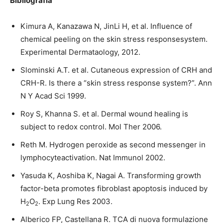
Bibliografia
Kimura A, Kanazawa N, JinLi H, et al. Influence of
chemical peeling on the skin stress responsesystem.
Experimental Dermataology, 2012.
Slominski A.T. et al. Cutaneous expression of CRH and
CRH-R. Is there a “skin stress response system?”. Ann
N Y Acad Sci 1999.
Roy S, Khanna S. et al. Dermal wound healing is
subject to redox control. Mol Ther 2006.
Reth M. Hydrogen peroxide as second messenger in
lymphocyteactivation. Nat Immunol 2002.
Yasuda K, Aoshiba K, Nagai A. Transforming growth
factor-beta promotes fibroblast apoptosis induced by
H
O
. Exp Lung Res 2003.
2
2
Alberico FP, Castellana R. TCA di nuova formulazione