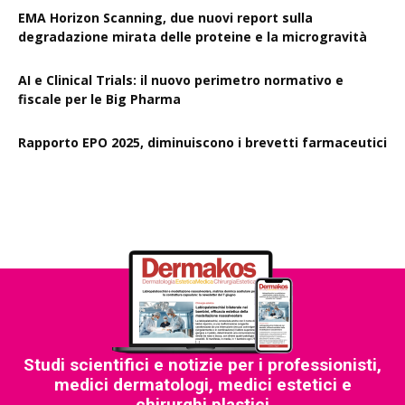
EMA Horizon Scanning, due nuovi report sulla
degradazione mirata delle proteine e la microgravità
AI e Clinical Trials: il nuovo perimetro normativo e
fiscale per le Big Pharma
Rapporto EPO 2025, diminuiscono i brevetti farmaceutici
Studi scientifici e notizie per i professionisti,
medici dermatologi, medici estetici e
chirurghi plastici