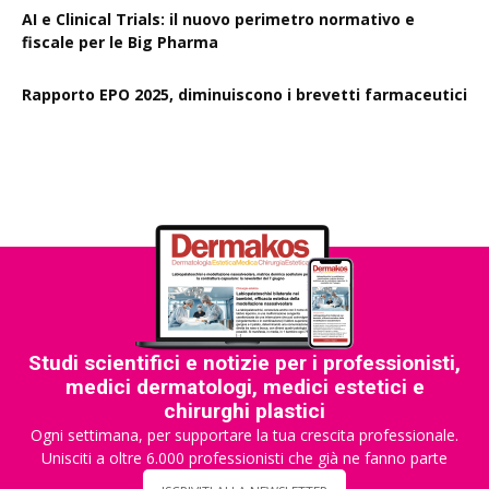
AI e Clinical Trials: il nuovo perimetro normativo e
fiscale per le Big Pharma
Rapporto EPO 2025, diminuiscono i brevetti farmaceutici
Studi scientifici e notizie per i professionisti,
medici dermatologi, medici estetici e
chirurghi plastici
Ogni settimana, per supportare la tua crescita professionale.
Unisciti a oltre 6.000 professionisti che già ne fanno parte