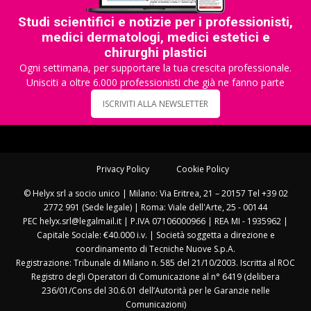
Studi scientifici e notizie per i professionisti,
medici dermatologi, medici estetici e
chirurghi plastici
Ogni settimana, per supportare la tua crescita professionale.
Unisciti a oltre 6.000 professionisti che già ne fanno parte
ISCRIVITI ALLA NEWSLETTER
Privacy Policy
Cookie Policy
© Helyx srl a socio unico | Milano: Via Eritrea, 21 – 20157 Tel +39 02
2772 991 (Sede legale) | Roma: Viale dell'Arte, 25 - 00144
PEC helyx.srl@legalmail.it | P.IVA 07106000966 | REA MI - 1935962 |
Capitale Sociale: €40.000 i.v. | Società soggetta a direzione e
coordinamento di Tecniche Nuove S.p.A.
Registrazione: Tribunale di Milano n. 585 del 21/10/2003. Iscritta al ROC
Registro degli Operatori di Comunicazione al n° 6419 (delibera
236/01/Cons del 30.6.01 dell’Autorità per le Garanzie nelle
Comunicazioni)