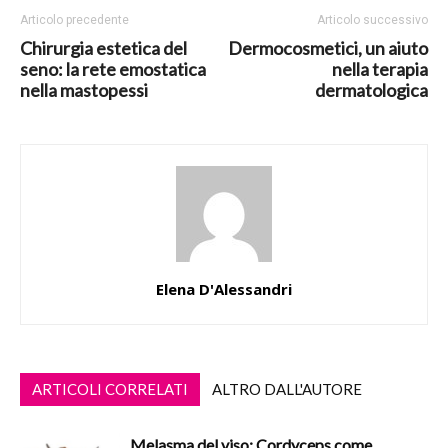
Articolo precedente
Articolo successivo
Chirurgia estetica del
Dermocosmetici, un aiuto
seno: la rete emostatica
nella terapia
nella mastopessi
dermatologica
Elena D'Alessandri
ARTICOLI CORRELATI
ALTRO DALL'AUTORE
Melasma del viso: Cordyceps come