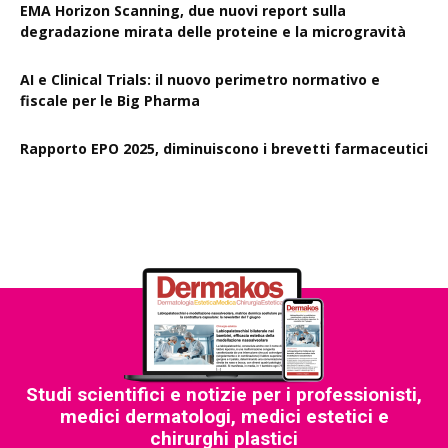
EMA Horizon Scanning, due nuovi report sulla
degradazione mirata delle proteine e la microgravità
AI e Clinical Trials: il nuovo perimetro normativo e
fiscale per le Big Pharma
Rapporto EPO 2025, diminuiscono i brevetti farmaceutici
Studi scientifici e notizie per i professionisti,
medici dermatologi, medici estetici e
chirurghi plastici