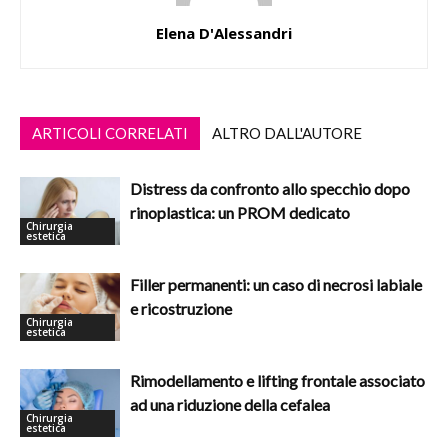
Elena D'Alessandri
ARTICOLI CORRELATI
ALTRO DALL'AUTORE
Distress da confronto allo specchio dopo
rinoplastica: un PROM dedicato
Chirurgia
estetica
Filler permanenti: un caso di necrosi labiale
e ricostruzione
Chirurgia
estetica
Rimodellamento e lifting frontale associato
ad una riduzione della cefalea
Chirurgia
estetica