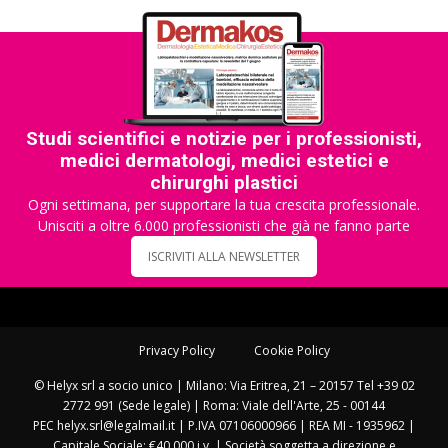
Studi scientifici e notizie per i professionisti,
medici dermatologi, medici estetici e
chirurghi plastici
Ogni settimana, per supportare la tua crescita professionale.
Unisciti a oltre 6.000 professionisti che già ne fanno parte
ISCRIVITI ALLA NEWSLETTER
Privacy Policy
Cookie Policy
© Helyx srl a socio unico | Milano: Via Eritrea, 21 – 20157 Tel +39 02
2772 991 (Sede legale) | Roma: Viale dell'Arte, 25 - 00144
PEC helyx.srl@legalmail.it | P.IVA 07106000966 | REA MI - 1935962 |
Capitale Sociale: €40.000 i.v. | Società soggetta a direzione e