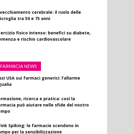
nvecchiamento cerebrale: il ruolo delle
croglia tra 50 e 75 anni
ercizio fisico intenso: benefici su diabete,
emenza e rischio cardiovascolare
FARMACIA NEWS
azi USA sui farmaci generici: l’allarme
gualia
rmazione, ricerca e pratica: così la
armacia può aiutare nelle sfide del nostro
empo
rink Spiking: le farmacie scendono in
ampo per la sensibilizzazione