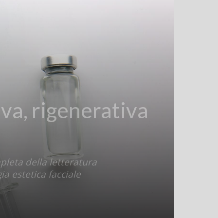
iva, rigenerativa
pleta della letteratura
ia estetica facciale