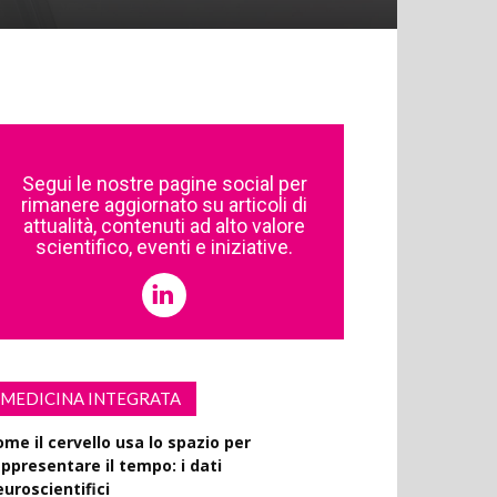
Segui le nostre pagine social per
rimanere aggiornato su articoli di
attualità, contenuti ad alto valore
scientifico, eventi e iniziative.
MEDICINA INTEGRATA
ome il cervello usa lo spazio per
appresentare il tempo: i dati
euroscientifici