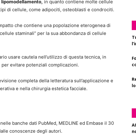
l
lipomodellamento,
in quanto contiene molte cellule
ipi di cellule, come adipociti, osteoblasti e condrociti.
mpatto che contiene una popolazione eterogenea di
cellule staminali” per la sua abbondanza di cellule
T
l
io usare cautela nell’utilizzo di questa tecnica, in
F
c
,
per evitare potenziali complicazioni.
R
isione completa della letteratura sull’applicazione e
l
erativa e nella chirurgia estetica facciale.
o nelle banche dati PubMed, MEDLINE ed Embase il 30
AI
alle conoscenze degli autori.
n