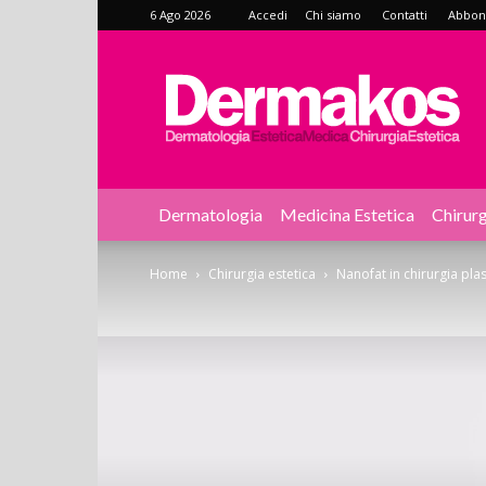
6 Ago 2026
Accedi
Chi siamo
Contatti
Abbonat
Dermakos
Dermatologia
Medicina Estetica
Chirurg
Home
Chirurgia estetica
Nanofat in chirurgia plas