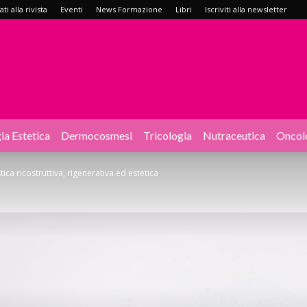
i alla rivista
Eventi
News Formazione
Libri
Iscriviti alla newsletter
ia Estetica
Dermocosmesi
Tricologia
Nutraceutica
Oncol
tica ricostruttiva, rigenerativa ed estetica