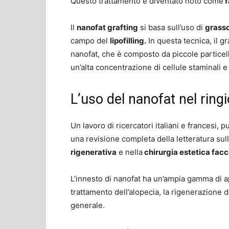
Questo trattamento è diventato noto come
f
Il
nanofat grafting
si basa sull’uso di
grass
campo del
lipofilling.
In questa tecnica, il g
nanofat, che è composto da piccole particel
un’alta concentrazione di cellule staminali e f
L’uso del nanofat nel ring
Un lavoro di ricercatori italiani e francesi, 
una revisione completa della letteratura sull
rigenerativa
e nella
chirurgia estetica facc
L’innesto di nanofat ha un’ampia gamma di appl
trattamento dell’alopecia, la rigenerazione 
generale.