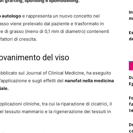
at grafting, lipofilling e lipomodelling.
I
o autologo
e rappresenta un nuovo concetto nel
mi
rasso viene prelevato dal paziente e trasformato in
le di grasso (meno di 0,1 mm di diametro) contenenti
Es
d
attori di crescita.
iovanimento del viso
pubblicato sul Journal of Clinical Medicine, ha eseguito
D
’applicazione e sugli effetti del
nanofat nella medicina
E
iale.
Fo
icazioni cliniche, tra cui la riparazione di cicatrici, il
f
t
del tessuto mammario e la rigenerazione dei tessuti in
D
c