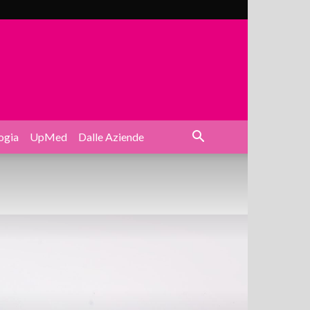
ogia
UpMed
Dalle Aziende