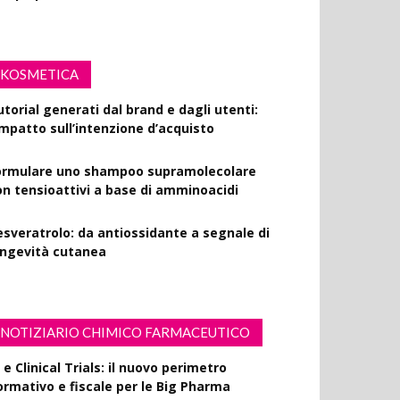
KOSMETICA
utorial generati dal brand e dagli utenti:
’impatto sull’intenzione d’acquisto
ormulare uno shampoo supramolecolare
on tensioattivi a base di amminoacidi
esveratrolo: da antiossidante a segnale di
ongevità cutanea
NOTIZIARIO CHIMICO FARMACEUTICO
 e Clinical Trials: il nuovo perimetro
ormativo e fiscale per le Big Pharma