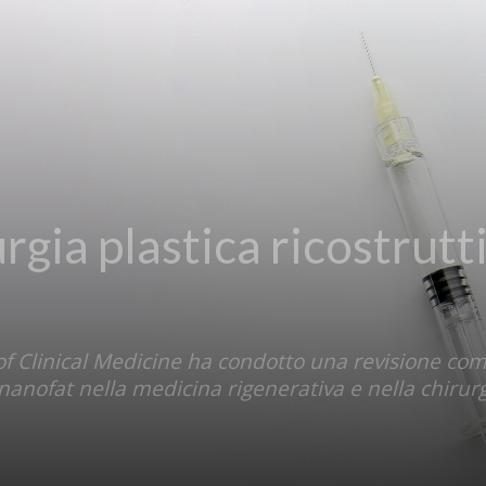
rgia plastica ricostrutt
of Clinical Medicine ha condotto una revisione com
l nanofat nella medicina rigenerativa e nella chirurg