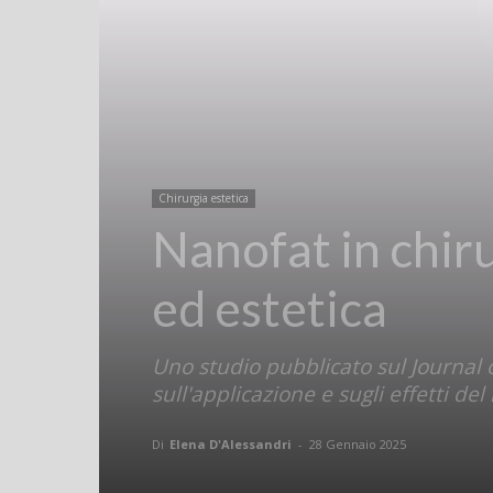
Chirurgia estetica
Nanofat in chiru
ed estetica
Uno studio pubblicato sul Journal 
sull'applicazione e sugli effetti de
Di
Elena D'Alessandri
-
28 Gennaio 2025