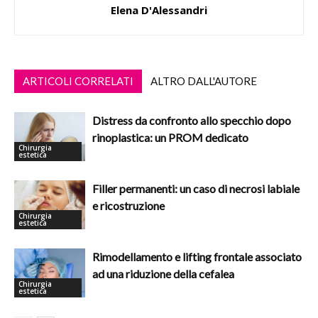
Elena D'Alessandri
ARTICOLI CORRELATI
ALTRO DALL'AUTORE
Distress da confronto allo specchio dopo
rinoplastica: un PROM dedicato
Chirurgia
estetica
Filler permanenti: un caso di necrosi labiale
e ricostruzione
Chirurgia
estetica
Rimodellamento e lifting frontale associato
ad una riduzione della cefalea
Chirurgia
estetica