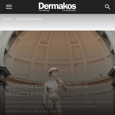
Home
Chirurgia estetica
Chirurgia estetica
Chirurgia estetica e ideale di
bellezza maschile
Un lavoro pubblicato su Plastic and Reconstructive Surgery, attraverso
un'analisi in crowdsourcing, ha inteso fornire una definizione
dell’ideale estetico dei glutei maschili