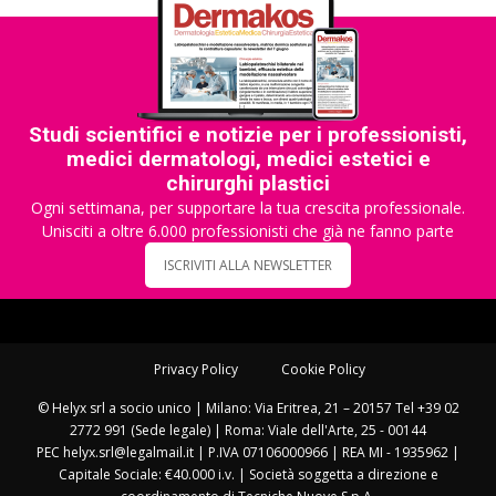
Studi scientifici e notizie per i professionisti,
medici dermatologi, medici estetici e
chirurghi plastici
Ogni settimana, per supportare la tua crescita professionale.
Unisciti a oltre 6.000 professionisti che già ne fanno parte
ISCRIVITI ALLA NEWSLETTER
Privacy Policy
Cookie Policy
© Helyx srl a socio unico | Milano: Via Eritrea, 21 – 20157 Tel +39 02
2772 991 (Sede legale) | Roma: Viale dell'Arte, 25 - 00144
PEC helyx.srl@legalmail.it | P.IVA 07106000966 | REA MI - 1935962 |
Capitale Sociale: €40.000 i.v. | Società soggetta a direzione e