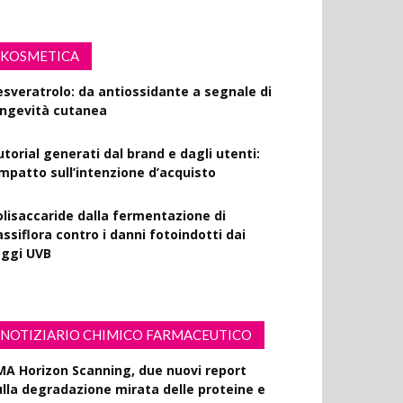
KOSMETICA
esveratrolo: da antiossidante a segnale di
ongevità cutanea
utorial generati dal brand e dagli utenti:
’impatto sull’intenzione d’acquisto
olisaccaride dalla fermentazione di
ssiflora contro i danni fotoindotti dai
aggi UVB
NOTIZIARIO CHIMICO FARMACEUTICO
MA Horizon Scanning, due nuovi report
ulla degradazione mirata delle proteine e