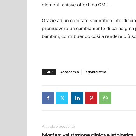
elementi chiave offerti da OMI».
Grazie ad un comitato scientifico interdisci
promuovere un cambiamento di paradigma pe
bambini, contribuendo così a rendere più sos
TAGS
Accademia
odontoiatria
Articolo precedente
Morfea: valutazione clinica e istologica