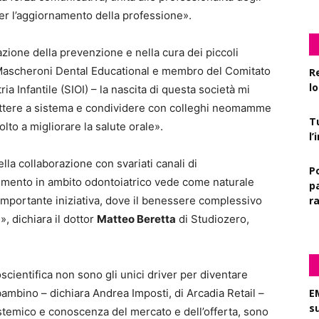
per l’aggiornamento della professione».
azione della prevenzione e nella cura dei piccoli
 Mascheroni Dental Educational e membro del Comitato
R
l
ria Infantile (SIOI) – la nascita di questa società mi
ettere a sistema e condividere con colleghi neomamme
T
lto a migliorare la salute orale».
l
ella collaborazione con svariati canali di
P
rimento in ambito odontoiatrico vede come naturale
pa
importante iniziativa, dove il benessere complessivo
r
, dichiara il dottor
Matteo Beretta
di Studiozero,
scientifica non sono gli unici driver per diventare
ambino – dichiara Andrea Imposti, di Arcadia Retail –
E
s
istemico e conoscenza del mercato e dell’offerta, sono