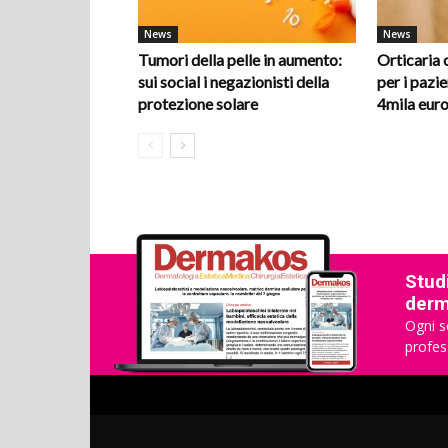
News
News
Tumori della pelle in aumento:
Orticaria 
sui social i negazionisti della
per i pazie
protezione solare
4mila euro
Studi
derma
Ogni s
profes