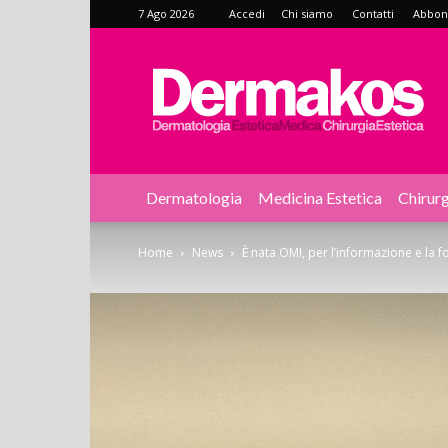
7 Ago 2026
Accedi
Chi siamo
Contatti
Abbonat
Dermakos
Dermatologia
Medicina Estetica
Chirurg
Home
News
È nata OMI, per l’informazione e la 