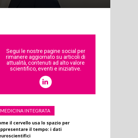
Segui le nostre pagine social per
rimanere aggiornato su articoli di
attualità, contenuti ad alto valore
scientifico, eventi e iniziative.
MEDICINA INTEGRATA
ome il cervello usa lo spazio per
appresentare il tempo: i dati
euroscientifici