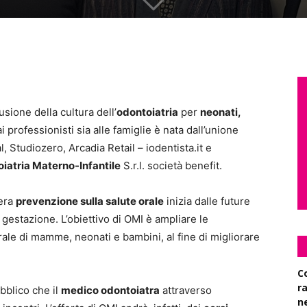
sione della cultura dell’
odontoiatria
per
neonati,
ai professionisti sia alle famiglie è nata dall’unione
 Studiozero, Arcadia Retail – iodentista.it e
iatria Materno-Infantile
S.r.l. società benefit.
vera
prevenzione sulla salute orale
inizia dalle future
gestazione. L’obiettivo di OMI è ampliare le
le di mamme, neonati e bambini, al fine di migliorare
C
r
bblico che il
medico odontoiatra
attraverso
n