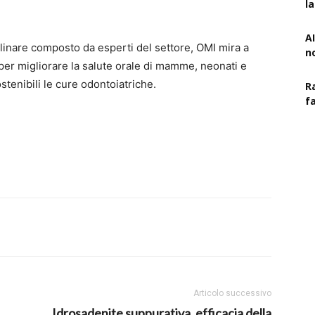
l
AI
plinare composto da esperti del settore, OMI mira a
n
r migliorare la salute orale di mamme, neonati e
tenibili le cure odontoiatriche.
R
f
Articolo successivo
Idrosadenite suppurativa, efficacia della