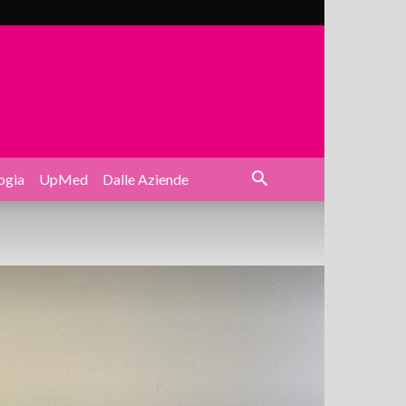
ogia
UpMed
Dalle Aziende