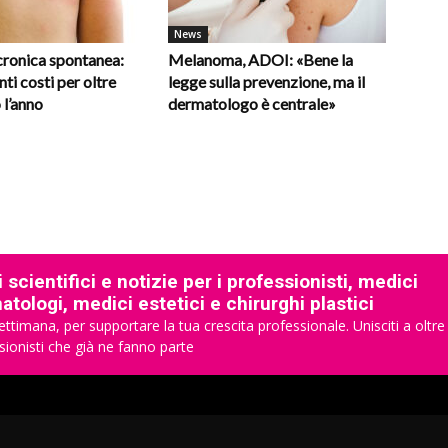
News
cronica spontanea:
Melanoma, ADOI: «Bene la
nti costi per oltre
legge sulla prevenzione, ma il
 l’anno
dermatologo è centrale»
 scientifici e notizie per i professionisti, medici
tologi, medici estetici e chirurghi plastici
ettimana, per supportare la tua crescita professionale. Unisciti a oltre
sionisti che già ne fanno parte