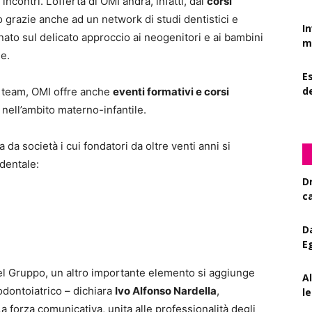
contri. L’offerta di OMI andrà, infatti, dai
corsi
tto grazie anche ad un network di studi dentistici e
I
ato sul delicato approccio ai neogenitori e ai bambini
mi
le.
Es
d
ro team, OMI offre anche
eventi formativi e corsi
nell’ambito materno-infantile.
da società i cui fondatori da oltre venti anni si
dentale:
D
c
D
E
 del Gruppo, un altro importante elemento si aggiunge
A
 odontoiatrico – dichiara
Ivo Alfonso Nardella
,
le
 forza comunicativa, unita alle professionalità degli