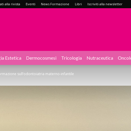
i alla rivista
Eventi
News Formazione
Libri
Iscriviti alla newsletter
ia Estetica
Dermocosmesi
Tricologia
Nutraceutica
Oncol
formazione sull’odontoiatria materno-infantile