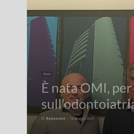
News
È nata OMI, per
sull’odontoiatr
Di
Redazione
-
16 Maggio 2024