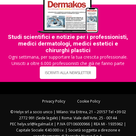
Studi scientifici e notizie per i professionisti,
medici dermatologi, medici estetici e
chirurghi plastici
Ogni settimana, per supportare la tua crescita professionale.
Unisciti a oltre 6.000 professionisti che già ne fanno parte
ISCRIVITI ALLA NEWSLETTER
Privacy Policy
Cookie Policy
© Helyx srl a socio unico | Milano: Via Eritrea, 21 – 20157 Tel +39 02
2772 991 (Sede legale) | Roma: Viale dell'Arte, 25 - 00144
PEC helyx.srl@legalmail.it | P.IVA 07106000966 | REA MI - 1935962 |
Capitale Sociale: €40.000 i.v. | Società soggetta a direzione e