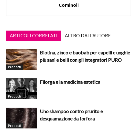
Cominoli
ARTICOLI CORRELATI
ALTRO DALL'AUTORE
Biotina, zinco e baobab per capelli e unghie
più sani e belli con gli integratori PURO
Prodotti
Filorga e la medicina estetica
Prodotti
Uno shampoo contro prurito e
desquamazione da forfora
Prodotti