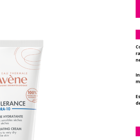
C
r
n
I
mi
Es
d