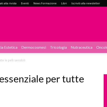
i alla rivista
Eventi
News Formazione
Libri
Iscriviti alla newsletter
ia Estetica
Dermocosmesi
Tricologia
Nutraceutica
Oncol
e le pelli sensibili
essenziale per tutte