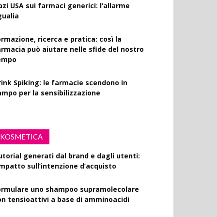
azi USA sui farmaci generici: l’allarme
gualia
rmazione, ricerca e pratica: così la
armacia può aiutare nelle sfide del nostro
empo
rink Spiking: le farmacie scendono in
ampo per la sensibilizzazione
KOSMETICA
utorial generati dal brand e dagli utenti:
’impatto sull’intenzione d’acquisto
ormulare uno shampoo supramolecolare
on tensioattivi a base di amminoacidi