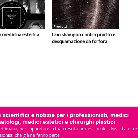
Prodotti
la medicina estetica
Uno shampoo contro prurito e
desquamazione da forfora
 scientifici e notizie per i professionisti, medici
tologi, medici estetici e chirurghi plastici
ettimana, per supportare la tua crescita professionale. Unisciti a oltre
sionisti che già ne fanno parte