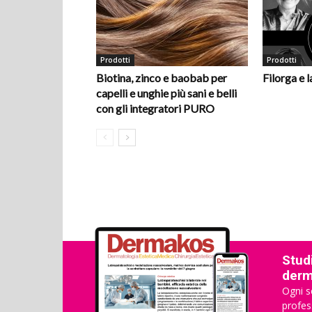
Prodotti
Prodotti
Biotina, zinco e baobab per
Filorga e 
capelli e unghie più sani e belli
con gli integratori PURO
Studi
derma
Ogni s
profes