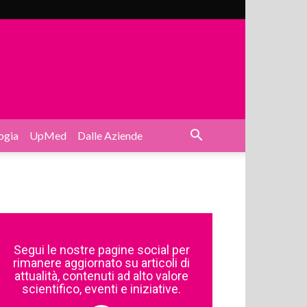
ogia
UpMed
Dalle Aziende
Segui le nostre pagine social per
rimanere aggiornato su articoli di
attualità, contenuti ad alto valore
scientifico, eventi e iniziative.