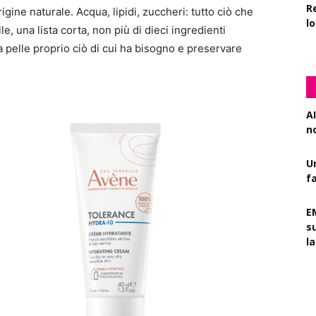
R
igine naturale. Acqua, lipidi, zuccheri: tutto ciò che
l
e, una lista corta, non più di dieci ingredienti
a pelle proprio ciò di cui ha bisogno e preservare
AI
n
U
f
E
s
l