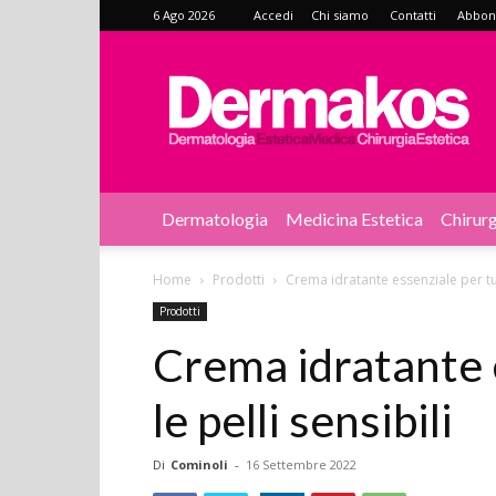
6 Ago 2026
Accedi
Chi siamo
Contatti
Abbonat
Dermakos
Dermatologia
Medicina Estetica
Chirurg
Home
Prodotti
Crema idratante essenziale per tutt
Prodotti
Crema idratante 
le pelli sensibili
Di
Cominoli
-
16 Settembre 2022