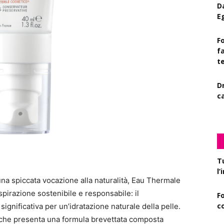
D
E
Fo
f
t
D
c
T
l
na spiccata vocazione alla naturalità, Eau Thermale
spirazione sostenibile e responsabile: il
F
c
significativa per un’idratazione naturale della pelle.
che presenta una formula brevettata composta