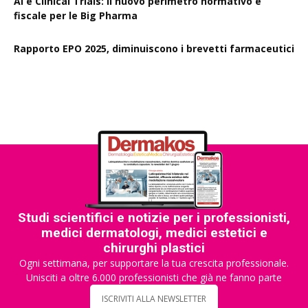
AI e Clinical Trials: il nuovo perimetro normativo e
fiscale per le Big Pharma
Rapporto EPO 2025, diminuiscono i brevetti farmaceutici
Studi scientifici e notizie per i professionisti,
medici dermatologi, medici estetici e
chirurghi plastici
Ogni settimana, per supportare la tua crescita professionale.
Unisciti a oltre 6.000 professionisti che già ne fanno parte
ISCRIVITI ALLA NEWSLETTER