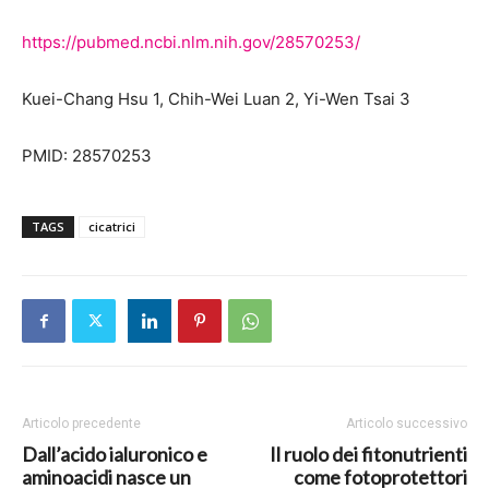
https://pubmed.ncbi.nlm.nih.gov/28570253/
Kuei-Chang Hsu 1, Chih-Wei Luan 2, Yi-Wen Tsai 3
PMID: 28570253
TAGS
cicatrici
Articolo precedente
Articolo successivo
Dall’acido ialuronico e
Il ruolo dei fitonutrienti
aminoacidi nasce un
come fotoprotettori