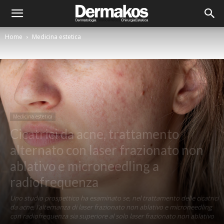
Home
Medicina estetica
Medicina estetica
Cicatrici da acne, trattamento
alternato con laser frazionato non
ablativo e microneedling a
radiofrequenza
Uno studio prospettico ha esaminato se, nel trattamento delle cicatrici
da acne, l’alternanza di laser frazionato non ablativo e microneedling
con radiofrequenza sia superiore al solo laser frazionato non ablativo