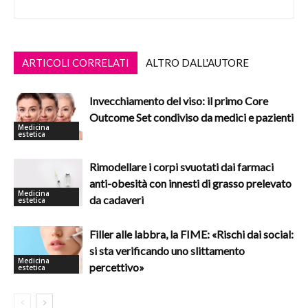
ARTICOLI CORRELATI
ALTRO DALL'AUTORE
Invecchiamento del viso: il primo Core
Outcome Set condiviso da medici e pazienti
Medicina
estetica
Rimodellare i corpi svuotati dai farmaci
anti-obesità con innesti di grasso prelevato
Medicina
da cadaveri
estetica
Filler alle labbra, la FIME: «Rischi dai social:
si sta verificando uno slittamento
Medicina
percettivo»
estetica