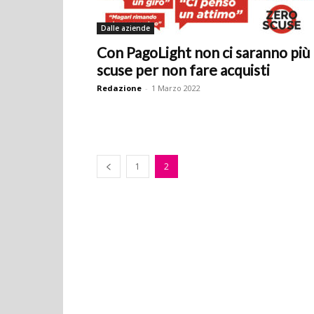
Dalle aziende
Con PagoLight non ci saranno più
scuse per non fare acquisti
Redazione
-
1 Marzo 2022
1
2