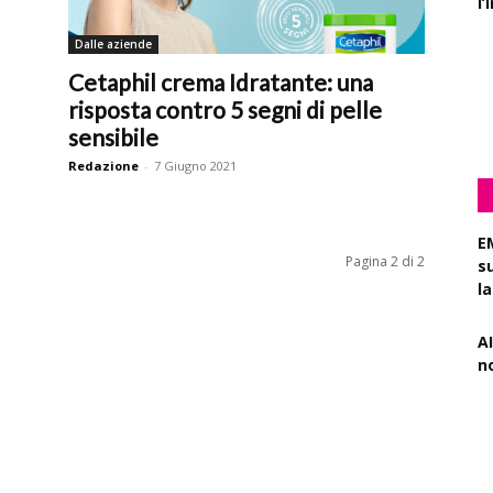
Dalle aziende
P
pa
Cetaphil crema Idratante: una
r
risposta contro 5 segni di pelle
sensibile
Redazione
-
7 Giugno 2021
E
s
Pagina 2 di 2
l
AI
n
R
f