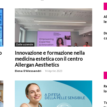
A
le
D
c
Dalle aziende
De
o
Innovazione e formazione nella
l
medicina estetica con il centro
Allergan Aesthetics
Elena D'Alessandri
-
14 Aprile 2023
R
l
T
l