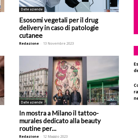
Dalle aziende
Esosomi vegetali per il drug
delivery in caso di patologie
cutanee
Redazione
-
13 Novembre 2023
Es
d
C
r
n
Dalle aziende
S
In mostra a Milano il tattoo-
su
murales dedicato alla beauty
routine per...
Redazione
-
12 Maggio 2023