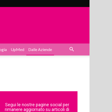
ogia
UpMed
Dalle Aziende
Segui le nostre pagine social per
rimanere aggiornato su articoli di