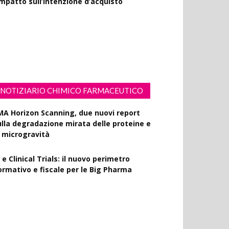
olisaccaride dalla fermentazione di
ssiflora contro i danni fotoindotti dai
aggi UVB
NOTIZIARIO CHIMICO FARMACEUTICO
MA Horizon Scanning, due nuovi report
ulla degradazione mirata delle proteine e
a microgravità
 e Clinical Trials: il nuovo perimetro
ormativo e fiscale per le Big Pharma
apporto EPO 2025, diminuiscono i brevetti
armaceutici