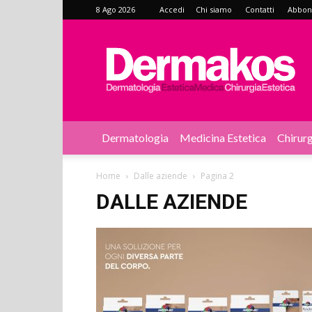
8 Ago 2026
Accedi
Chi siamo
Contatti
Abbonat
Dermakos
Dermatologia
Medicina Estetica
Chirurg
Home
Dalle aziende
Pagina 2
DALLE AZIENDE