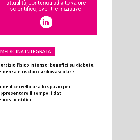
attualità, contenuti ad alto valore
scientifico, eventi e iniziative.
MEDICINA INTEGRATA
ercizio fisico intenso: benefici su diabete,
emenza e rischio cardiovascolare
ome il cervello usa lo spazio per
appresentare il tempo: i dati
euroscientifici
uccinato e digiuno intermittente: vantaggi
 obesità e disturbi cerebrali