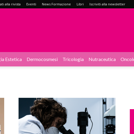
i alla rivista
Eventi
News Formazione
Libri
Iscriviti alla newsletter
ia Estetica
Dermocosmesi
Tricologia
Nutraceutica
Oncol