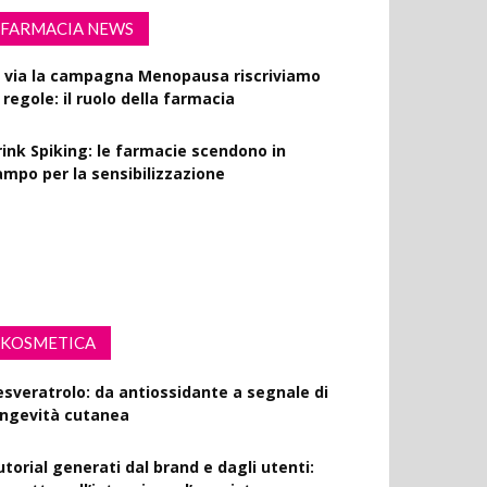
FARMACIA NEWS
l via la campagna Menopausa riscriviamo
 regole: il ruolo della farmacia
rink Spiking: le farmacie scendono in
ampo per la sensibilizzazione
fibrillatori in ogni farmacia: la proposta di
egge
KOSMETICA
esveratrolo: da antiossidante a segnale di
ongevità cutanea
utorial generati dal brand e dagli utenti:
’impatto sull’intenzione d’acquisto