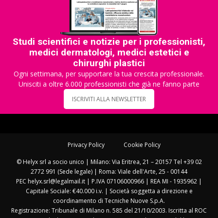
Studi scientifici e notizie per i professionisti,
medici dermatologi, medici estetici e
chirurghi plastici
Ogni settimana, per supportare la tua crescita professionale.
Unisciti a oltre 6.000 professionisti che già ne fanno parte
ISCRIVITI ALLA NEWSLETTER
Privacy Policy
Cookie Policy
© Helyx srl a socio unico | Milano: Via Eritrea, 21 – 20157 Tel +39 02
2772 991 (Sede legale) | Roma: Viale dell'Arte, 25 - 00144
PEC helyx.srl@legalmail.it | P.IVA 07106000966 | REA MI - 1935962 |
Capitale Sociale: €40.000 i.v. | Società soggetta a direzione e
coordinamento di Tecniche Nuove S.p.A.
Registrazione: Tribunale di Milano n. 585 del 21/10/2003. Iscritta al ROC