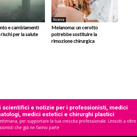
Ricerca
nto e cambiamenti
Melanoma: un cerotto
 rischi per la salute
potrebbe sostituire la
rimozione chirurgica
 scientifici e notizie per i professionisti, medici
tologi, medici estetici e chirurghi plastici
ettimana, per supportare la tua crescita professionale. Unisciti a oltre
sionisti che già ne fanno parte