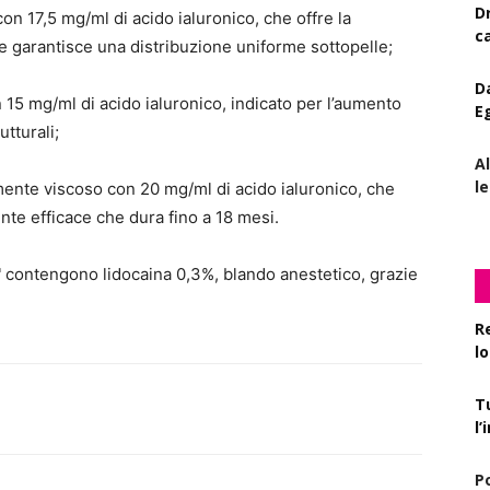
D
con 17,5 mg/ml di acido ialuronico, che offre la
c
i e garantisce una distribuzione uniforme sottopelle;
D
on 15 mg/ml di acido ialuronico, indicato per l’aumento
E
utturali;
A
le
tamente viscoso con 20 mg/ml di acido ialuronico, che
ente efficace che dura fino a 18 mesi.
s™ contengono lidocaina 0,3%, blando anestetico, grazie
R
l
T
l
P