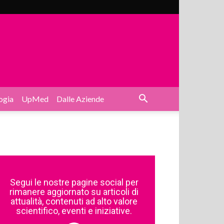
ogia
UpMed
Dalle Aziende
Segui le nostre pagine social per
rimanere aggiornato su articoli di
attualità, contenuti ad alto valore
scientifico, eventi e iniziative.