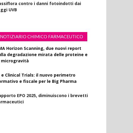
ssiflora contro i danni fotoindotti dai
aggi UVB
NOTIZIARIO CHIMICO FARMACEUTICO
MA Horizon Scanning, due nuovi report
ulla degradazione mirata delle proteine e
a microgravità
 e Clinical Trials: il nuovo perimetro
ormativo e fiscale per le Big Pharma
apporto EPO 2025, diminuiscono i brevetti
armaceutici