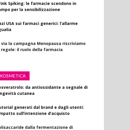
rink Spiking: le farmacie scendono in
ampo per la sensibilizzazione
azi USA sui farmaci generici: l’allarme
gualia
l via la campagna Menopausa riscriviamo
 regole: il ruolo della farmacia
KOSMETICA
esveratrolo: da antiossidante a segnale di
ongevità cutanea
utorial generati dal brand e dagli utenti:
’impatto sull’intenzione d’acquisto
olisaccaride dalla fermentazione di