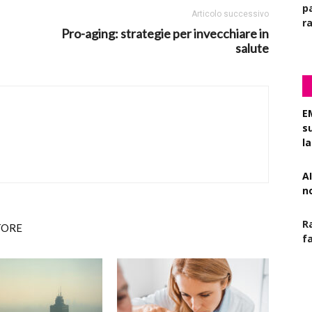
pa
Articolo successivo
r
Pro-aging: strategie per invecchiare in
salute
E
s
l
AI
n
R
TORE
f