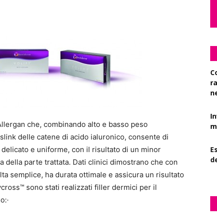
C
r
n
I
 Allergan che, combinando alto e basso peso
mi
slink delle catene di acido ialuronico, consente di
 delicato e uniforme, con il risultato di un minor
Es
d
 della parte trattata. Dati clinici dimostrano che con
lta semplice, ha durata ottimale e assicura un risultato
ycross™ sono stati realizzati filler dermici per il
o:·