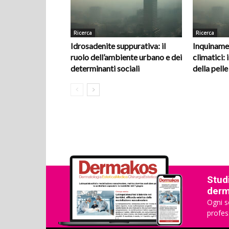
Ricerca
Ricerca
Idrosadenite suppurativa: il
Inquiname
ruolo dell’ambiente urbano e dei
climatici: i
determinanti sociali
della pelle
Studi
derma
Ogni s
profes