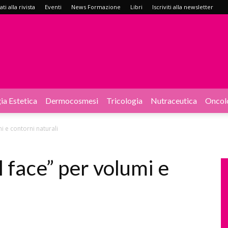
i alla rivista
Eventi
News Formazione
Libri
Iscriviti alla newsletter
ia Estetica
Dermocosmesi
Tricologia
Nutraceutica
Oncol
i e contorni naturali
l face” per volumi e