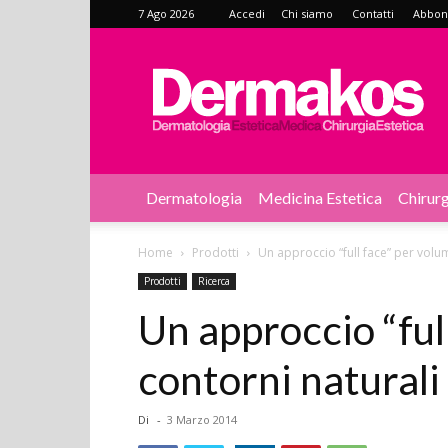
7 Ago 2026
Accedi
Chi siamo
Contatti
Abbonat
Dermakos
Dermatologia
Medicina Estetica
Chirurg
Home
Prodotti
Un approccio “full face” per volum
Prodotti
Ricerca
Un approccio “ful
contorni naturali
Di
-
3 Marzo 2014