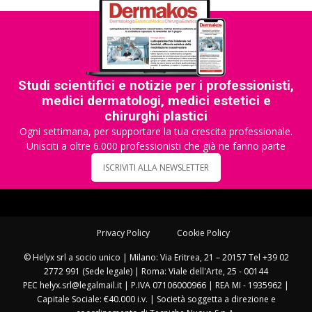
Studi scientifici e notizie per i professionisti,
medici dermatologi, medici estetici e
chirurghi plastici
Ogni settimana, per supportare la tua crescita professionale.
Unisciti a oltre 6.000 professionisti che già ne fanno parte
ISCRIVITI ALLA NEWSLETTER
Privacy Policy
Cookie Policy
© Helyx srl a socio unico | Milano: Via Eritrea, 21 – 20157 Tel +39 02
2772 991 (Sede legale) | Roma: Viale dell'Arte, 25 - 00144
PEC helyx.srl@legalmail.it | P.IVA 07106000966 | REA MI - 1935962 |
Capitale Sociale: €40.000 i.v. | Società soggetta a direzione e