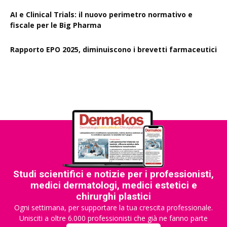
AI e Clinical Trials: il nuovo perimetro normativo e
fiscale per le Big Pharma
Rapporto EPO 2025, diminuiscono i brevetti farmaceutici
Studi scientifici e notizie per i professionisti,
medici dermatologi, medici estetici e
chirurghi plastici
Ogni settimana, per supportare la tua crescita professionale.
Unisciti a oltre 6.000 professionisti che già ne fanno parte