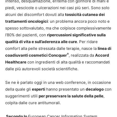
intenso, desquamazione, eritema con gonfiore di mani e
piedi, vescicole o ulcerazioni nei casi più seri. Sono solo
alcuni dei discomfort dovuti alla
tossicità cutanea dei
trattamenti oncologici
: un problema ancora poco noto e
spesso sottovalutato, ma che colpisce complessivamente
l’80% dei pazienti, con
ripercussioni significative sulla
qualità di vita e sull’aderenza alle cure
. Per ridare
comfort alla pelle stressata dalle terapie, nasce la
linea di
®
coadiuvanti cosmetici Concquer
, realizzata da
Accord
Healthcare
con ingredienti di alta qualità e raccomandati
dalle più autorevoli società scientifiche.
Se ne è parlato oggi in una web conference, in occasione
della quale gli
esperti
hanno presentato un
decalogo
con
suggerimenti utili
per preservare la salute della pelle
,
colpita dalle cure antitumorali.
Secondo lo
European Cancer Information System
,