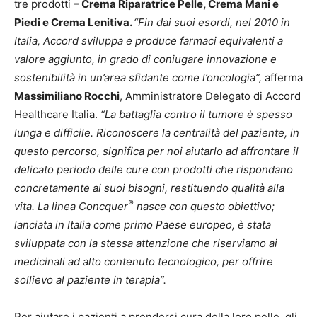
tre prodotti
– Crema Riparatrice Pelle, Crema Mani e
Piedi e Crema Lenitiva.
“Fin dai suoi esordi, nel 2010 in
Italia, Accord sviluppa e produce farmaci equivalenti a
valore aggiunto, in grado di coniugare innovazione e
sostenibilità in un’area sfidante come l’oncologia”,
afferma
Massimiliano Rocchi
, Amministratore Delegato di Accord
Healthcare Italia.
“La battaglia contro il tumore è spesso
lunga e difficile. Riconoscere la centralità del paziente, in
questo percorso, significa per noi aiutarlo ad affrontare il
delicato periodo delle cure con prodotti che rispondano
concretamente ai suoi bisogni, restituendo qualità alla
®
vita. La linea Concquer
nasce con questo obiettivo;
lanciata in Italia come primo
Paese europeo, è stata
sviluppata con la stessa attenzione che riserviamo ai
medicinali ad alto contenuto tecnologico, per offrire
sollievo al paziente in terapia”.
Per aiutare i pazienti a prendersi cura della loro pelle, gli