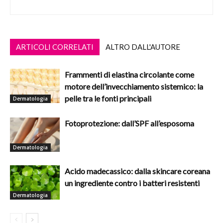
ARTICOLI CORRELATI
ALTRO DALL'AUTORE
Frammenti di elastina circolante come
motore dell’invecchiamento sistemico: la
pelle tra le fonti principali
Dermatologia
Fotoprotezione: dall’SPF all’esposoma
Dermatologia
Acido madecassico: dalla skincare coreana
un ingrediente contro i batteri resistenti
Dermatologia