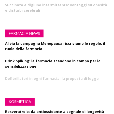
Succinato e digiuno intermittente: vantaggi su obesità
e disturbi cerebrali
FARMACIA NEWS
Al via la campagna Menopausa riscriviamo le regole: il
ruolo della farmacia
Drink Spiking: le farmacie scendono in campo per la
sensibilizzazione
Defibrillatori in ogni farmacia: la proposta di legge
KOSMETICA
Resveratrolo: da antiossidante a segnale di longevità