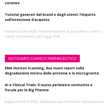
cutanea
Tutorial generati dal brand e dagli utenti: l’impatto
sull’intenzione d’acquisto
Polisaccaride dalla fermentazione di passiflora contro i
danni fotoindotti dai raggi UVB
NOTIZIARIO CHIMICO FARMACEUTICO
EMA Horizon Scanning, due nuovi report sulla
degradazione mirata delle proteine e la microgravità
AI e Clinical Trials: il nuovo perimetro normativo e
fiscale per le Big Pharma
Rapporto EPO 2025, diminuiscono i brevetti farmaceutici