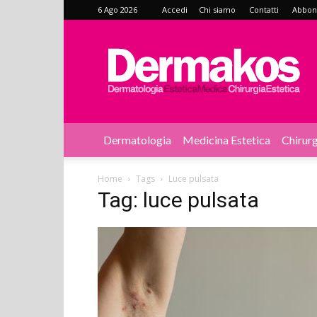
6 Ago 2026
Accedi
Chi siamo
Contatti
Abbonat
Dermakos
Dermatologia
Medicina Estetica
Chirurg
Home
Tags
Luce pulsata
Tag: luce pulsata