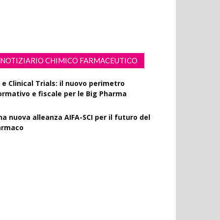
esveratrolo: da antiossidante a segnale di
ongevità cutanea
NOTIZIARIO CHIMICO FARMACEUTICO
 e Clinical Trials: il nuovo perimetro
ormativo e fiscale per le Big Pharma
na nuova alleanza AIFA-SCI per il futuro del
armaco
MA Horizon Scanning, due nuovi report
ulla degradazione mirata delle proteine e
a microgravità