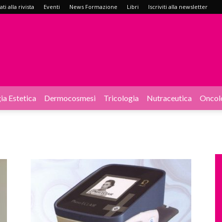
i alla rivista
Eventi
News Formazione
Libri
Iscriviti alla newsletter
ia Estetica
Dermocosmesi
Tricologia
Nutraceutica
Oncol