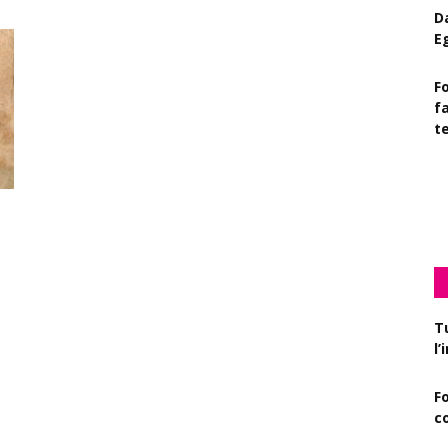
D
E
Fo
f
t
D
c
T
l
F
c