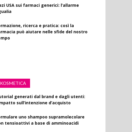
azi USA sui farmaci generici: l’allarme
gualia
rmazione, ricerca e pratica: così la
armacia può aiutare nelle sfide del nostro
empo
rink Spiking: le farmacie scendono in
ampo per la sensibilizzazione
KOSMETICA
utorial generati dal brand e dagli utenti:
’impatto sull’intenzione d’acquisto
ormulare uno shampoo supramolecolare
on tensioattivi a base di amminoacidi