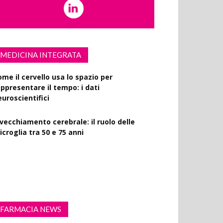
MEDICINA INTEGRATA
ome il cervello usa lo spazio per
appresentare il tempo: i dati
euroscientifici
nvecchiamento cerebrale: il ruolo delle
croglia tra 50 e 75 anni
ercizio fisico intenso: benefici su diabete,
emenza e rischio cardiovascolare
FARMACIA NEWS