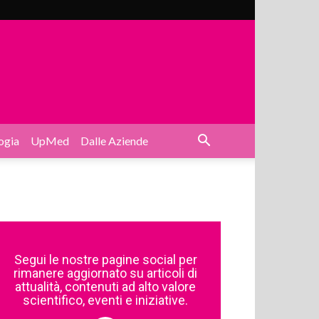
ogia
UpMed
Dalle Aziende
Segui le nostre pagine social per
rimanere aggiornato su articoli di
attualità, contenuti ad alto valore
scientifico, eventi e iniziative.