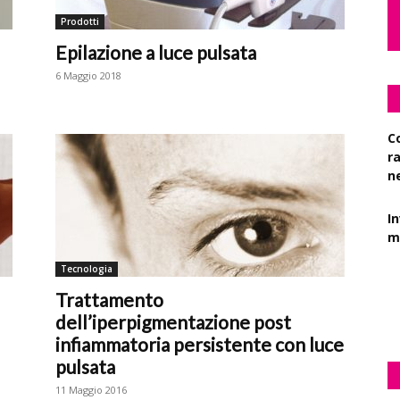
Prodotti
Epilazione a luce pulsata
6 Maggio 2018
C
r
n
I
mi
Tecnologia
Es
d
Trattamento
dell’iperpigmentazione post
infiammatoria persistente con luce
pulsata
11 Maggio 2016