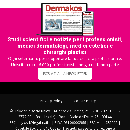
Studi scientifici e notizie per i professionisti,
medici dermatologi, medici estetici e
chirurghi plastici
Ogni settimana, per supportare la tua crescita professionale.
Unisciti a oltre 6.000 professionisti che già ne fanno parte
ISCRIVITI ALLA NEWSLETTER
Privacy Policy
Cookie Policy
© Helyx srl a socio unico | Milano: Via Eritrea, 21 – 20157 Tel +39 02
2772 991 (Sede legale) | Roma: Viale dell'Arte, 25 - 00144
PEC helyx.srl@legalmail.it | P.IVA 07106000966 | REA MI - 1935962 |
Capitale Sociale: €40.000 i.v. | Società soggetta a direzione e