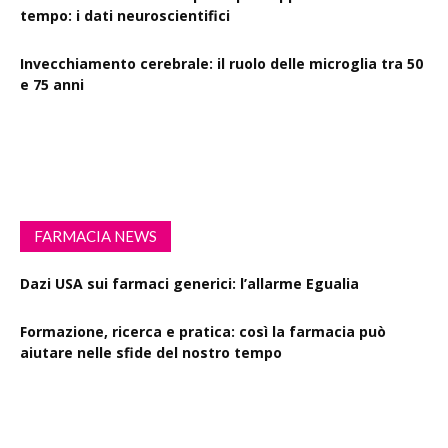
tempo: i dati neuroscientifici
Invecchiamento cerebrale: il ruolo delle microglia tra 50
e 75 anni
Esercizio fisico intenso: benefici su diabete, demenza e
rischio cardiovascolare
FARMACIA NEWS
Dazi USA sui farmaci generici: l’allarme Egualia
Formazione, ricerca e pratica: così la farmacia può
aiutare nelle sfide del nostro tempo
Drink Spiking: le farmacie scendono in campo per la
sensibilizzazione