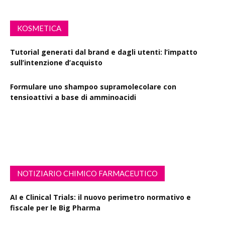
KOSMETICA
Tutorial generati dal brand e dagli utenti: l’impatto
sull’intenzione d’acquisto
Formulare uno shampoo supramolecolare con
tensioattivi a base di amminoacidi
Resveratrolo: da antiossidante a segnale di longevità
cutanea
NOTIZIARIO CHIMICO FARMACEUTICO
AI e Clinical Trials: il nuovo perimetro normativo e
fiscale per le Big Pharma