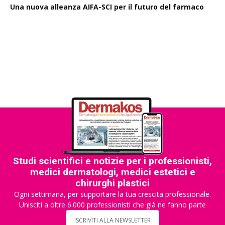
Una nuova alleanza AIFA-SCI per il futuro del farmaco
EMA Horizon Scanning, due nuovi report sulla
degradazione mirata delle proteine e la microgravità
Studi scientifici e notizie per i professionisti,
medici dermatologi, medici estetici e
chirurghi plastici
Ogni settimana, per supportare la tua crescita professionale.
Unisciti a oltre 6.000 professionisti che già ne fanno parte
ISCRIVITI ALLA NEWSLETTER