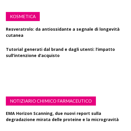
KOSMETICA
Resveratrolo: da antiossidante a segnale di longevità
cutanea
Tutorial generati dal brand e dagli utenti: l’impatto
sull’intenzione d’acquisto
Polisaccaride dalla fermentazione di passiflora contro i
danni fotoindotti dai raggi UVB
NOTIZIARIO CHIMICO FARMACEUTICO
EMA Horizon Scanning, due nuovi report sulla
degradazione mirata delle proteine e la microgravità