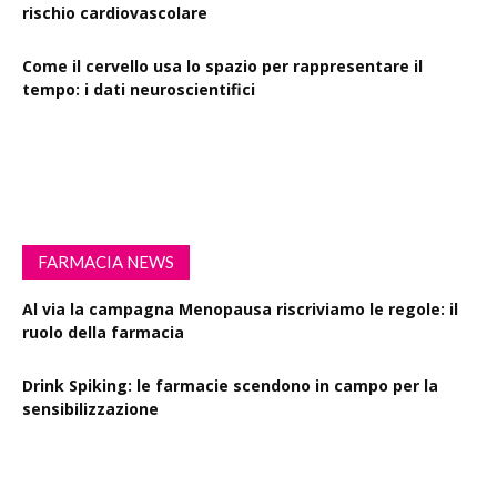
rischio cardiovascolare
Come il cervello usa lo spazio per rappresentare il
tempo: i dati neuroscientifici
Succinato e digiuno intermittente: vantaggi su obesità
e disturbi cerebrali
FARMACIA NEWS
Al via la campagna Menopausa riscriviamo le regole: il
ruolo della farmacia
Drink Spiking: le farmacie scendono in campo per la
sensibilizzazione
Defibrillatori in ogni farmacia: la proposta di legge