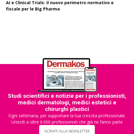
AI e Clinical Trials: il nuovo perimetro normativo e
fiscale per le Big Pharma
Rapporto EPO 2025, diminuiscono i brevetti farmaceutici
Studi scientifici e notizie per i professionisti,
medici dermatologi, medici estetici e
chirurghi plastici
Ogni settimana, per supportare la tua crescita professionale.
Unisciti a oltre 6.000 professionisti che già ne fanno parte
ISCRIVITI ALLA NEWSLETTER