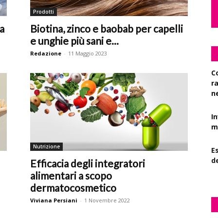
Prodotti
ca
Biotina, zinco e baobab per capelli
e unghie più sani e...
Redazione
-
11 Maggio 2023
C
r
n
I
mi
Nutrizione
Es
d
Efficacia degli integratori
alimentari a scopo
dermatocosmetico
Viviana Persiani
-
1 Novembre 2022