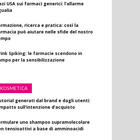
azi USA sui farmaci generici: l’allarme
gualia
rmazione, ricerca e pratica: così la
armacia può aiutare nelle sfide del nostro
empo
rink Spiking: le farmacie scendono in
ampo per la sensibilizzazione
KOSMETICA
utorial generati dal brand e dagli utenti:
’impatto sull’intenzione d’acquisto
ormulare uno shampoo supramolecolare
on tensioattivi a base di amminoacidi