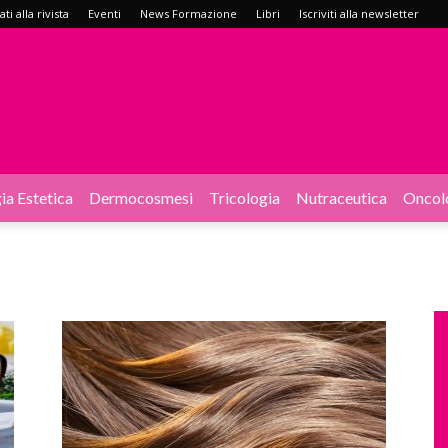
i alla rivista
Eventi
News Formazione
Libri
Iscriviti alla newsletter
ia Estetica
Dermocosmesi
Tricologia
Nutraceutica
Oncol