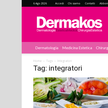
6 Ago 2026
Accedi
Chi siamo
Contatti
Abbonat
Dermakos
Dermatologia
Medicina Estetica
Chirurg
Home
Tags
Integratori
Tag: integratori