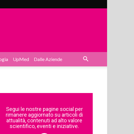
ogia
UpMed
Dalle Aziende
Segui le nostre pagine social per
rimanere aggiornato su articoli di
attualità, contenuti ad alto valore
scientifico, eventi e iniziative.