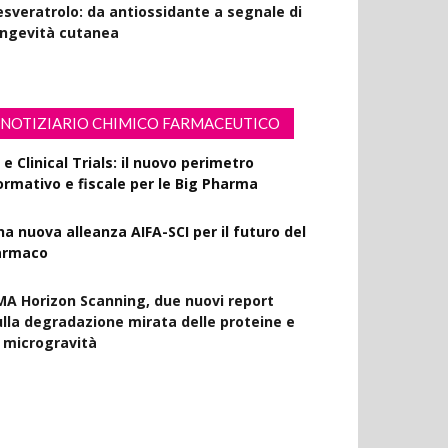
esveratrolo: da antiossidante a segnale di
ongevità cutanea
NOTIZIARIO CHIMICO FARMACEUTICO
 e Clinical Trials: il nuovo perimetro
ormativo e fiscale per le Big Pharma
na nuova alleanza AIFA-SCI per il futuro del
armaco
MA Horizon Scanning, due nuovi report
ulla degradazione mirata delle proteine e
a microgravità