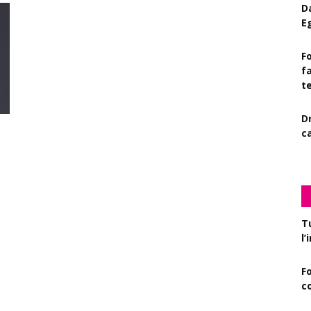
D
E
Fo
f
t
D
c
T
l
F
c