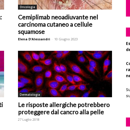
Oncologia
:
Cemiplimab neoadiuvante nel
carcinoma cutaneo a cellule
squamose
Elena D'Alessandri
-
10 Giugno 2023
Es
d
C
r
n
S
Dermatologia
su
ti
Le risposte allergiche potrebbero
proteggere dal cancro alla pelle
27 Luglio 2018