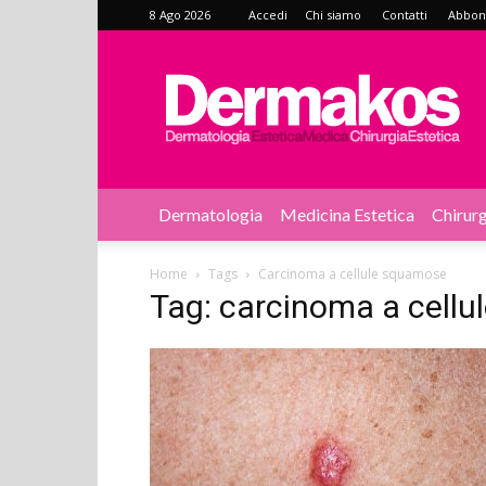
8 Ago 2026
Accedi
Chi siamo
Contatti
Abbonat
Dermakos
Dermatologia
Medicina Estetica
Chirurg
Home
Tags
Carcinoma a cellule squamose
Tag: carcinoma a cell