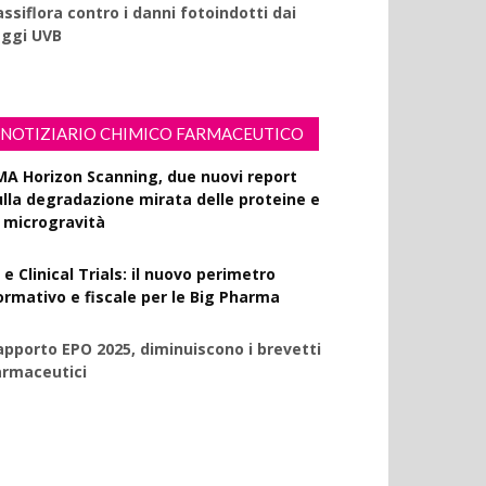
ssiflora contro i danni fotoindotti dai
aggi UVB
NOTIZIARIO CHIMICO FARMACEUTICO
MA Horizon Scanning, due nuovi report
ulla degradazione mirata delle proteine e
a microgravità
 e Clinical Trials: il nuovo perimetro
ormativo e fiscale per le Big Pharma
apporto EPO 2025, diminuiscono i brevetti
armaceutici