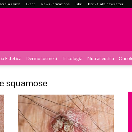
i alla rivista
Eventi
News Formazione
Libri
Iscriviti alla newsletter
ia Estetica
Dermocosmesi
Tricologia
Nutraceutica
Oncol
ule squamose