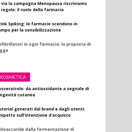
l via la campagna Menopausa riscriviamo
 regole: il ruolo della farmacia
rink Spiking: le farmacie scendono in
ampo per la sensibilizzazione
fibrillatori in ogni farmacia: la proposta di
egge
KOSMETICA
esveratrolo: da antiossidante a segnale di
ongevità cutanea
utorial generati dal brand e dagli utenti:
’impatto sull’intenzione d’acquisto
olisaccaride dalla fermentazione di