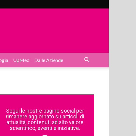
ogia
UpMed
Dalle Aziende
Segui le nostre pagine social per
rimanere aggiornato su articoli di
attualità, contenuti ad alto valore
scientifico, eventi e iniziative.